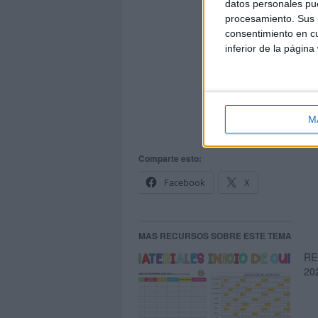
datos personales pue
procesamiento. Sus p
consentimiento en cu
inferior de la página
M
REGISTRO-CALENDARIO-
Comparte esto:
Facebook
X
MAS RECURSOS SOBRE ESTE TEMA
RE
20