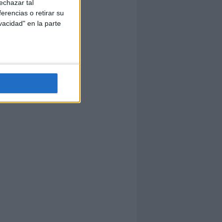
echazar tal
erencias o retirar su
vacidad" en la parte