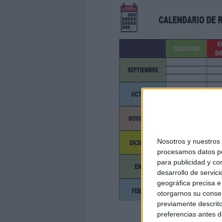
Nosotros y nuestro
procesamos datos per
para publicidad y co
desarrollo de servici
geográfica precisa e 
otorgarnos su conse
previamente descrito
DESCARGA
preferencias antes d