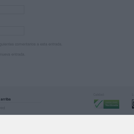
siguientes comentarios a esta entrada.
 nueva entrada.
Calidad:
L
 arriba
rved