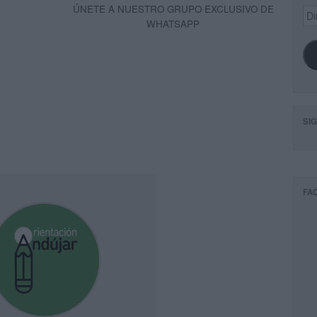
ÚNETE A NUESTRO GRUPO EXCLUSIVO DE
Dir
de
WHATSAPP
ema
SI
FA