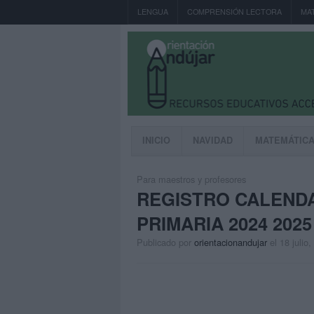
LENGUA
COMPRENSIÓN LECTORA
MA
INICIO
NAVIDAD
MATEMÁTIC
Para maestros y profesores
REGISTRO CALENDA
PRIMARIA 2024 2025 
Publicado por
orientacionandujar
el 18 julio