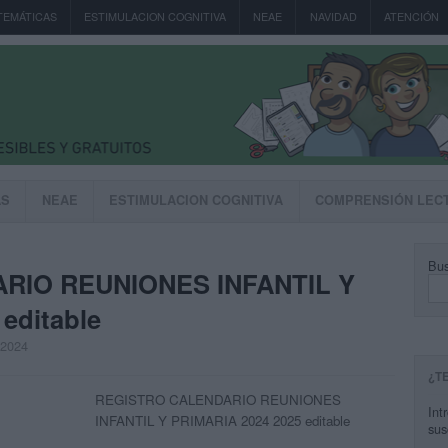
TEMÁTICAS
ESTIMULACION COGNITIVA
NEAE
NAVIDAD
ATENCIÓN
AS
NEAE
ESTIMULACION COGNITIVA
COMPRENSIÓN LEC
Bus
RIO REUNIONES INFANTIL Y
editable
, 2024
¿T
REGISTRO CALENDARIO REUNIONES
Int
INFANTIL Y PRIMARIA 2024 2025 editable
sus