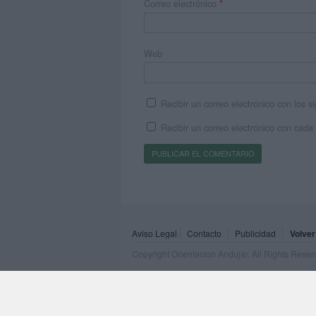
Correo electrónico
*
Web
Recibir un correo electrónico con los 
Recibir un correo electrónico con cada
Aviso Legal
Contacto
Publicidad
Volver
Copyright Orientacion Andujar. All Rights Rese