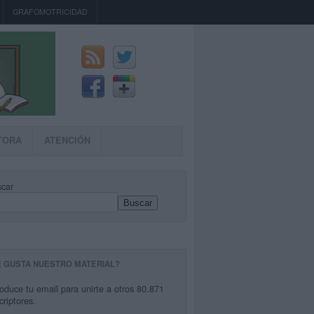
GRAFOMOTRICIDAD
TORA
ATENCIÓN
car
Buscar
E GUSTA NUESTRO MATERIAL?
roduce tu email para unirte a otros 80.871
criptores.