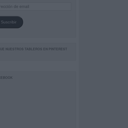
ección
il
Suscribir
GUE NUESTROS TABLEROS EN PINTEREST
CEBOOK