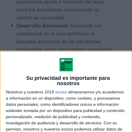
cumpleaños ayuda a fortalecer los lazos
entre los estudiantes, promoviendo un
sentido de comunidad.
Desarrollo Emocional:
Reconocer los
cumpleaños en el aula contribuye al
bienestar emocional de los estudiantes,
haciéndoles sentir importantes y apreciados.
Te invitamos a descargar nuestros «Bonitos Carteles
de Cumpleaños» desde
Orientación Andujar
y a
Su privacidad es importante para
utilizarlos para celebrar los cumpleaños de tus
nosotros
alumnos de manera especial y festiva.
Nosotros y nuestros 1019
socios
almacenamos y/o accedemos
a información en un dispositivo, como cookies, y procesamos
datos personales, como identificadores únicos e información
estándar enviada por un dispositivo para publicidad y contenido
ÚNETE A NUESTRO GRUPO EXCLUSIVO DE
personalizado, medición de publicidad y contenido,
investigación de audiencia y desarrollo de servicios.
Con su
WHATSAPP
permiso, nosotros y nuestros socios podemos utilizar datos de