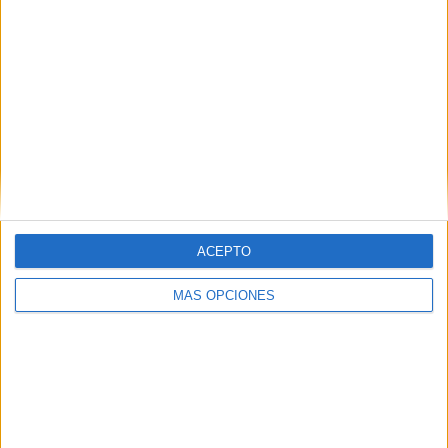
Método 20 Días Tomo 3
ACEPTO
MÁS OPCIONES
Mini libro de lectura letra I