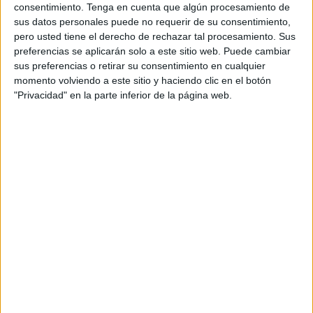
consentimiento.
Tenga en cuenta que algún procesamiento de
sus datos personales puede no requerir de su consentimiento,
pero usted tiene el derecho de rechazar tal procesamiento. Sus
preferencias se aplicarán solo a este sitio web. Puede cambiar
sus preferencias o retirar su consentimiento en cualquier
momento volviendo a este sitio y haciendo clic en el botón
Acerca de orientacionandujar
"Privacidad" en la parte inferior de la página web.
Orientación Andújar no es solo un blog, es la apuesta
personal de dos profesores Ginés y Maribel, que
además de ser pareja, son los encargados de los
contenidos que encontramos dentro del blog y en el
cual, vuelcan la mayor parte del tiempo, que sus tareas
como docentes, y voluntarios en sus meses de verano
les permite.
1 COMENTARIO
Sophia Segura Barbieri