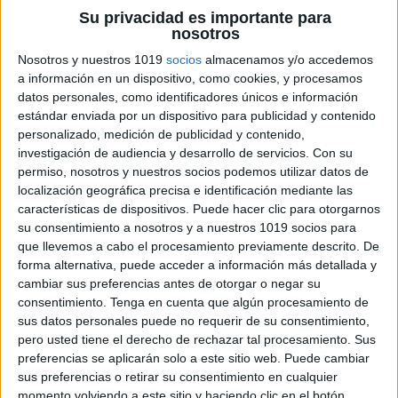
Su privacidad es importante para
nosotros
Nosotros y nuestros 1019
socios
almacenamos y/o accedemos
a información en un dispositivo, como cookies, y procesamos
datos personales, como identificadores únicos e información
estándar enviada por un dispositivo para publicidad y contenido
personalizado, medición de publicidad y contenido,
ENLACE AL GRUPO
investigación de audiencia y desarrollo de servicios.
Con su
permiso, nosotros y nuestros socios podemos utilizar datos de
localización geográfica precisa e identificación mediante las
características de dispositivos. Puede hacer clic para otorgarnos
su consentimiento a nosotros y a nuestros 1019 socios para
DESCARGA MÁS ABAJO EL
que llevemos a cabo el procesamiento previamente descrito. De
forma alternativa, puede acceder a información más detallada y
RECURSO EN PDF
cambiar sus preferencias antes de otorgar o negar su
consentimiento.
Tenga en cuenta que algún procesamiento de
sus datos personales puede no requerir de su consentimiento,
pero usted tiene el derecho de rechazar tal procesamiento. Sus
preferencias se aplicarán solo a este sitio web. Puede cambiar
sus preferencias o retirar su consentimiento en cualquier
momento volviendo a este sitio y haciendo clic en el botón