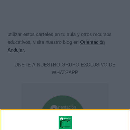
utilizar estos carteles en tu aula y otros recursos
educativos, visita nuestro blog en
Orientación
Andujar
.
ÚNETE A NUESTRO GRUPO EXCLUSIVO DE
WHATSAPP