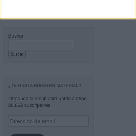
Buscar
Buscar
¿TE GUSTA NUESTRO MATERIAL?
Introduce tu email para unirte a otros
80.862 suscriptores.
Dirección
de
email