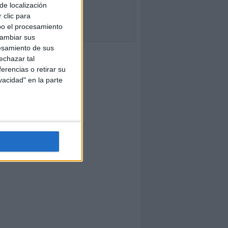
de localización
 clic para
bo el procesamiento
cambiar sus
esamiento de sus
echazar tal
erencias o retirar su
vacidad" en la parte