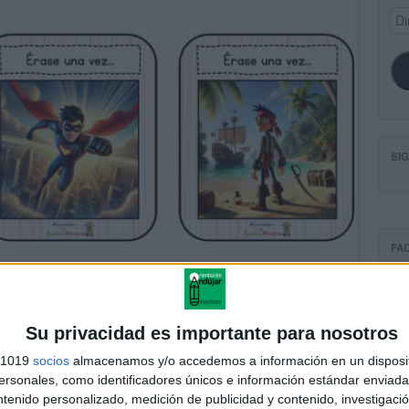
Dir
de
ema
SI
FA
Su privacidad es importante para nosotros
s 1019
socios
almacenamos y/o accedemos a información en un disposit
sonales, como identificadores únicos e información estándar enviada 
ntenido personalizado, medición de publicidad y contenido, investigaci