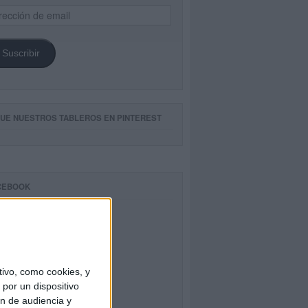
ección
il
Suscribir
GUE NUESTROS TABLEROS EN PINTEREST
CEBOOK
ivo, como cookies, y
por un dispositivo
ón de audiencia y