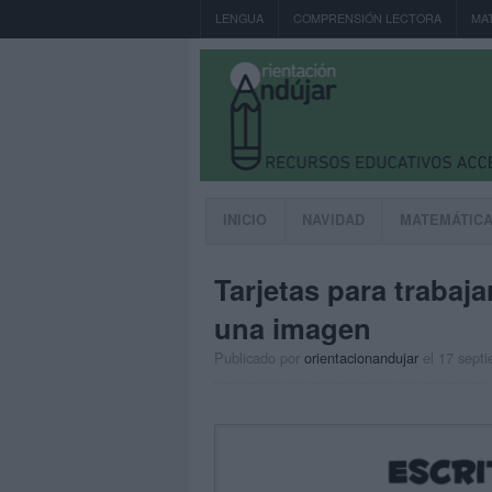
LENGUA
COMPRENSIÓN LECTORA
MA
INICIO
NAVIDAD
MATEMÁTIC
Tarjetas para trabajar
una imagen
Publicado por
orientacionandujar
el 17 sept