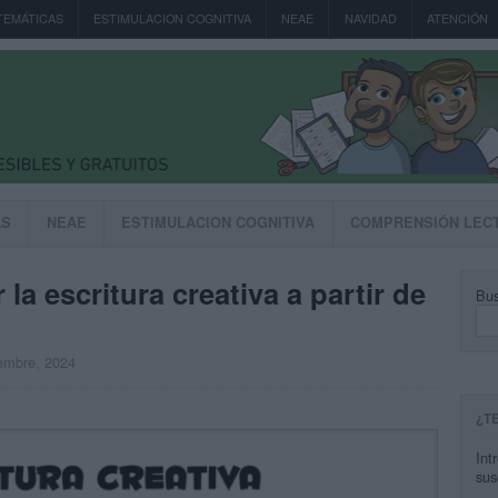
TEMÁTICAS
ESTIMULACION COGNITIVA
NEAE
NAVIDAD
ATENCIÓN
AS
NEAE
ESTIMULACION COGNITIVA
COMPRENSIÓN LEC
 la escritura creativa a partir de
Bus
iembre, 2024
¿T
Int
sus