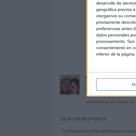
desarrollo de servici
geográfica precisa e 
otorgarnos su conse
previamente descrito
preferencias antes d
datos personales pue
procesamiento. Sus p
consentimiento en cu
inferior de la página
Acerca de orientacion
Orientación Andújar no es sol
M
Maribel, que además de ser p
dentro del blog y en el cual,
voluntarios en sus meses de 
DEJA UNA RESPUESTA
Tu dirección de correo electrónico no será 