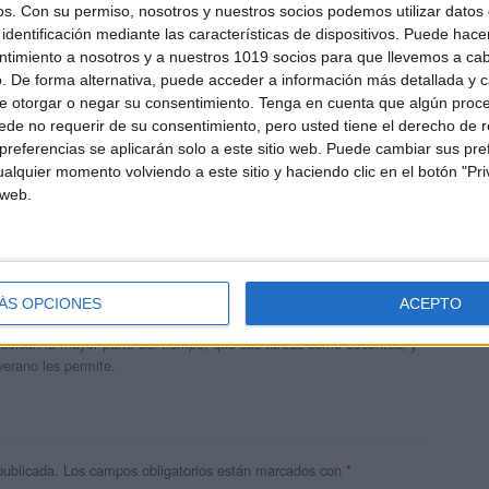
os.
Con su permiso, nosotros y nuestros socios podemos utilizar datos 
identificación mediante las características de dispositivos. Puede hacer
ntimiento a nosotros y a nuestros 1019 socios para que llevemos a ca
. De forma alternativa, puede acceder a información más detallada y 
e otorgar o negar su consentimiento.
Tenga en cuenta que algún proc
de no requerir de su consentimiento, pero usted tiene el derecho de r
referencias se aplicarán solo a este sitio web. Puede cambiar sus pref
alquier momento volviendo a este sitio y haciendo clic en el botón "Pri
 web.
andujar
o un blog, es la apuesta personal de dos profesores Ginés y
ÁS OPCIONES
ACEPTO
areja, son los encargados de los contenidos que encontramos
 vuelcan la mayor parte del tiempo, que sus tareas como docentes, y
verano les permite.
publicada.
Los campos obligatorios están marcados con
*