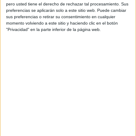
pero usted tiene el derecho de rechazar tal procesamiento. Sus
preferencias se aplicarán solo a este sitio web. Puede cambiar
sus preferencias o retirar su consentimiento en cualquier
momento volviendo a este sitio y haciendo clic en el botón
"Privacidad" en la parte inferior de la página web.
Acerca de orientacionandujar
Orientación Andújar no es solo un blog, es la apuesta
personal de dos profesores Ginés y Maribel, que
además de ser pareja, son los encargados de los
contenidos que encontramos dentro del blog y en el
cual, vuelcan la mayor parte del tiempo, que sus tareas
como docentes, y voluntarios en sus meses de verano
les permite.
DEJA UNA RESPUESTA
Tu dirección de correo electrónico no será
publicada.
Los campos obligatorios están marcados