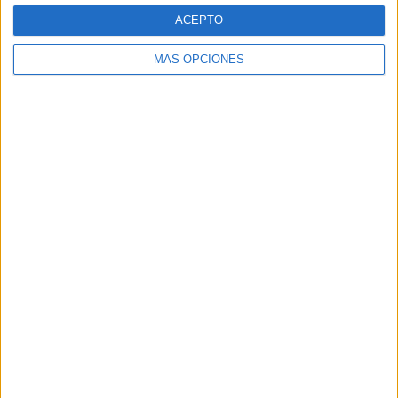
Web
ACEPTO
MÁS OPCIONES
Buscar
Buscar
¿TE GUSTA NUESTRO MATERIAL?
Introduce tu email para unirte a otros