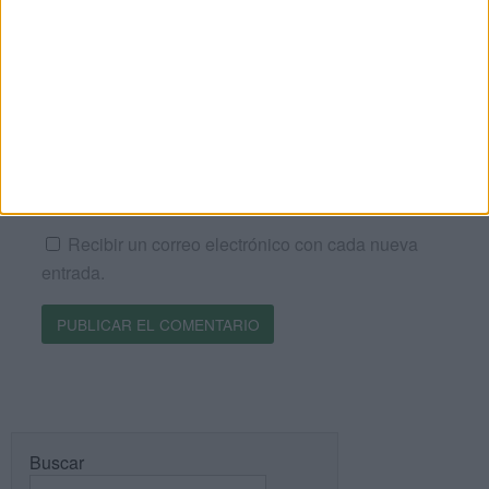
Web
Recibir un correo electrónico con los siguientes
comentarios a esta entrada.
Recibir un correo electrónico con cada nueva
entrada.
Buscar