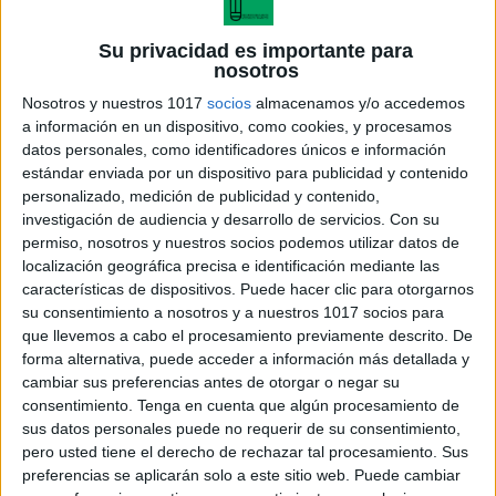
las características de cada animal. Esto fortalece
tanto su atención al detalle como su memoria.
Su privacidad es importante para
nosotros
Nosotros y nuestros 1017
socios
almacenamos y/o accedemos
a información en un dispositivo, como cookies, y procesamos
ÚNETE A NUESTRO GRUPO EXCLUSIVO DE
datos personales, como identificadores únicos e información
WHATSAPP
estándar enviada por un dispositivo para publicidad y contenido
personalizado, medición de publicidad y contenido,
investigación de audiencia y desarrollo de servicios.
Con su
permiso, nosotros y nuestros socios podemos utilizar datos de
localización geográfica precisa e identificación mediante las
características de dispositivos. Puede hacer clic para otorgarnos
su consentimiento a nosotros y a nuestros 1017 socios para
que llevemos a cabo el procesamiento previamente descrito. De
forma alternativa, puede acceder a información más detallada y
cambiar sus preferencias antes de otorgar o negar su
consentimiento.
Tenga en cuenta que algún procesamiento de
sus datos personales puede no requerir de su consentimiento,
pero usted tiene el derecho de rechazar tal procesamiento. Sus
preferencias se aplicarán solo a este sitio web. Puede cambiar