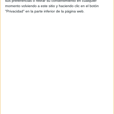
sus preferencias o retirar su consentimiento en cualquier
momento volviendo a este sitio y haciendo clic en el botón
"Privacidad" en la parte inferior de la página web.
ENLACE AL GRUPO
DESCARGA MÁS ABAJO EL
RECURSO EN PDF