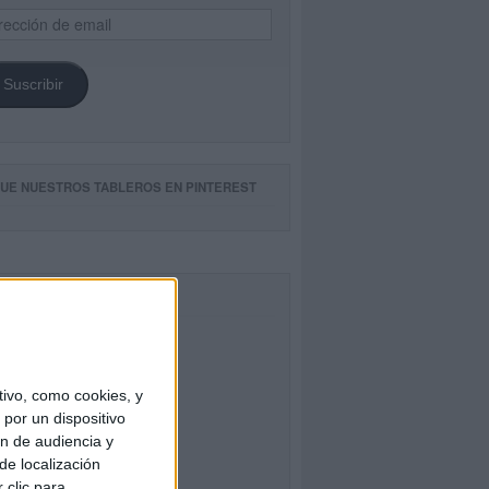
ección
il
Suscribir
GUE NUESTROS TABLEROS EN PINTEREST
CEBOOK
ivo, como cookies, y
por un dispositivo
ón de audiencia y
de localización
 clic para