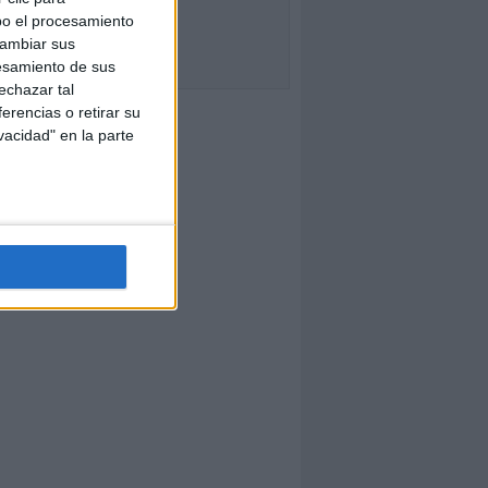
bo el procesamiento
cambiar sus
esamiento de sus
echazar tal
erencias o retirar su
vacidad" en la parte