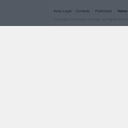
Aviso Legal
Contacto
Publicidad
Volver
Copyright Orientacion Andujar. All Rights Rese