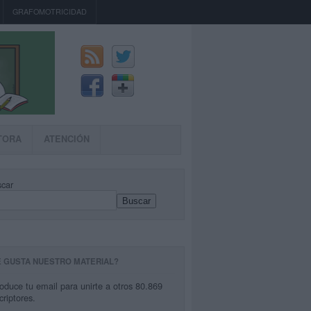
GRAFOMOTRICIDAD
TORA
ATENCIÓN
car
Buscar
E GUSTA NUESTRO MATERIAL?
roduce tu email para unirte a otros 80.869
criptores.