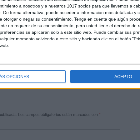
ntimiento a nosotros y a nuestros 1017 socios para que llevemos a ca
. De forma alternativa, puede acceder a información más detallada y 
e otorgar o negar su consentimiento.
Tenga en cuenta que algún proc
de no requerir de su consentimiento, pero usted tiene el derecho de r
referencias se aplicarán solo a este sitio web. Puede cambiar sus pref
alquier momento volviendo a este sitio y haciendo clic en el botón "Pri
 web.
res
 ninguna información.
ÁS OPCIONES
ACEPTO
publicada.
Los campos obligatorios están marcados con
*