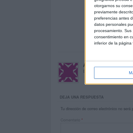
otorgarnos su conse
previamente descrito
preferencias antes d
datos personales pue
procesamiento. Sus p
consentimiento en cu
inferior de la página
Acerca de María Oliva
El autor no ha proporcionado
M
DEJA UNA RESPUESTA
Tu dirección de correo electrónico no será 
Comentario
*