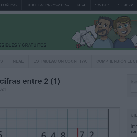
TEMÁTICAS
ESTIMULACION COGNITIVA
NEAE
NAVIDAD
ATENCIÓN
AS
NEAE
ESTIMULACION COGNITIVA
COMPRENSIÓN LEC
cifras entre 2 (1)
Bus
2024
¿T
Int
sus