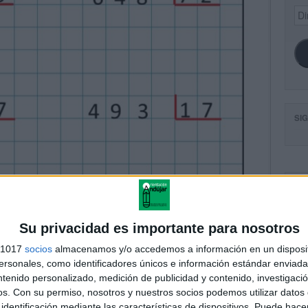
Dir
de
ema
SI
FA
Su privacidad es importante para nosotros
s 1017
socios
almacenamos y/o accedemos a información en un disposit
sonales, como identificadores únicos e información estándar enviada 
ntenido personalizado, medición de publicidad y contenido, investigaci
os.
Con su permiso, nosotros y nuestros socios podemos utilizar datos 
identificación mediante las características de dispositivos. Puede hacer