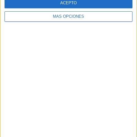
ACEPTO
MÁS OPCIONES
Buscar
Buscar
¿TE GUSTA NUESTRO MATERIAL?
Introduce tu email para unirte a otros
80.867 suscriptores.