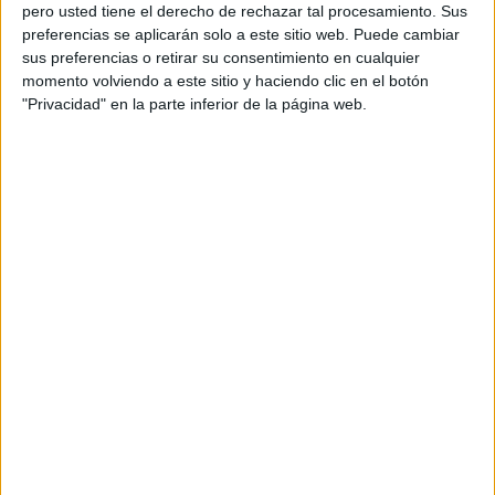
pero usted tiene el derecho de rechazar tal procesamiento. Sus
preferencias se aplicarán solo a este sitio web. Puede cambiar
sus preferencias o retirar su consentimiento en cualquier
momento volviendo a este sitio y haciendo clic en el botón
Acerca de orientacionandujar
"Privacidad" en la parte inferior de la página web.
Orientación Andújar no es solo un blog, es la apuesta
personal de dos profesores Ginés y Maribel, que
además de ser pareja, son los encargados de los
contenidos que encontramos dentro del blog y en el
cual, vuelcan la mayor parte del tiempo, que sus tareas
como docentes, y voluntarios en sus meses de verano
les permite.
DEJA UNA RESPUESTA
Tu dirección de correo electrónico no será
publicada.
Los campos obligatorios están marcados
con
*