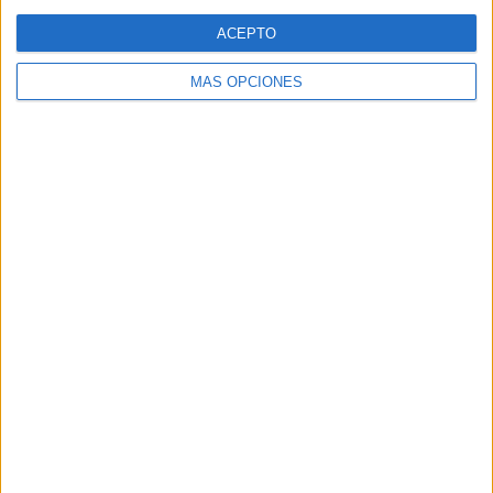
Web
ACEPTO
MÁS OPCIONES
Buscar
Buscar
¿TE GUSTA NUESTRO MATERIAL?