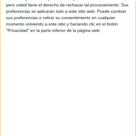
pero usted tiene el derecho de rechazar tal procesamiento. Sus
preferencias se aplicarán solo a este sitio web. Puede cambiar
sus preferencias o retirar su consentimiento en cualquier
momento volviendo a este sitio y haciendo clic en el botón
"Privacidad" en la parte inferior de la página web.
Acerca de orientacionandujar
Orientación Andújar no es solo un blog, es la apuesta
personal de dos profesores Ginés y Maribel, que
además de ser pareja, son los encargados de los
contenidos que encontramos dentro del blog y en el
cual, vuelcan la mayor parte del tiempo, que sus tareas
como docentes, y voluntarios en sus meses de verano
les permite.
DEJA UNA RESPUESTA
Tu dirección de correo electrónico no será