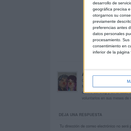
desarrollo de servici
geográfica precisa e 
otorgarnos su conse
previamente descrito
preferencias antes d
datos personales pue
procesamiento. Sus p
consentimiento en cu
inferior de la página
Acerca de orientacion
Orientación Andújar no es sol
M
Maribel, que además de ser p
dentro del blog y en el cual,
voluntarios en sus meses de 
DEJA UNA RESPUESTA
Tu dirección de correo electrónico no será 