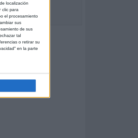
de localización
 clic para
bo el procesamiento
cambiar sus
esamiento de sus
echazar tal
erencias o retirar su
vacidad" en la parte