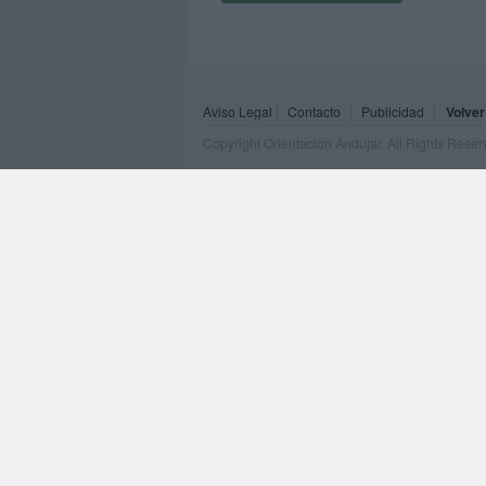
Aviso Legal
Contacto
Publicidad
Volver
Copyright Orientacion Andujar. All Rights Rese