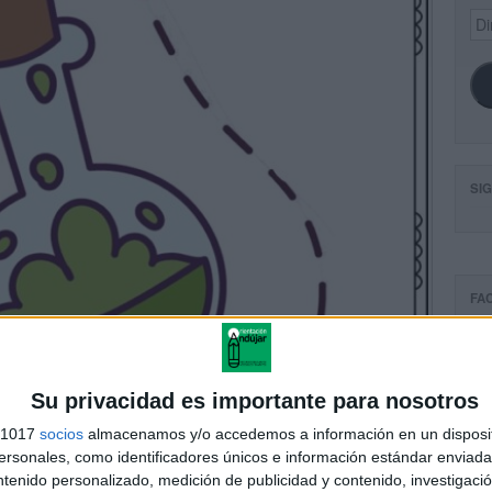
Dir
de
ema
SI
FA
Su privacidad es importante para nosotros
s 1017
socios
almacenamos y/o accedemos a información en un disposit
sonales, como identificadores únicos e información estándar enviada 
ntenido personalizado, medición de publicidad y contenido, investigaci