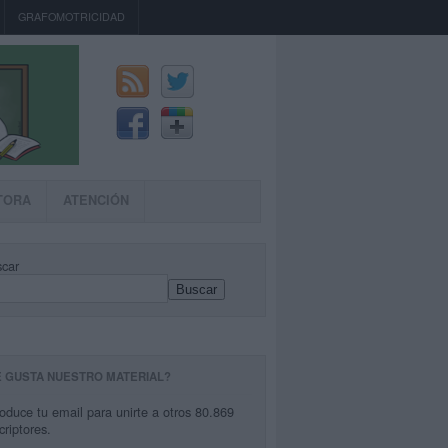
GRAFOMOTRICIDAD
TORA
ATENCIÓN
car
Buscar
E GUSTA NUESTRO MATERIAL?
roduce tu email para unirte a otros 80.869
criptores.