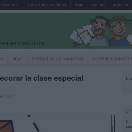
TEMÁTICAS
ESTIMULACION COGNITIVA
NEAE
NAVIDAD
ATENCIÓN
AS
NEAE
ESTIMULACION COGNITIVA
COMPRENSIÓN LEC
ecorar la clase especial
Bus
bre, 2024
¿T
Int
sus