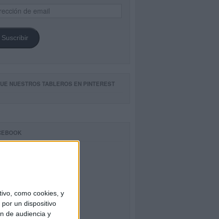
ección
il
Suscribir
GUE NUESTROS TABLEROS EN PINTEREST
CEBOOK
ivo, como cookies, y
por un dispositivo
ón de audiencia y