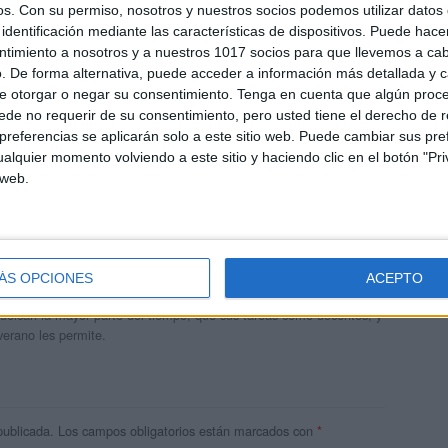
os.
Con su permiso, nosotros y nuestros socios podemos utilizar datos 
identificación mediante las características de dispositivos. Puede hacer
ntimiento a nosotros y a nuestros 1017 socios para que llevemos a ca
. De forma alternativa, puede acceder a información más detallada y 
e otorgar o negar su consentimiento.
Tenga en cuenta que algún proc
de no requerir de su consentimiento, pero usted tiene el derecho de r
referencias se aplicarán solo a este sitio web. Puede cambiar sus pref
alquier momento volviendo a este sitio y haciendo clic en el botón "Pri
 web.
andujar
o un blog, es la apuesta personal de dos profesores Ginés y
ÁS OPCIONES
ACEPTO
areja, son los encargados de los contenidos que encontramos
 vuelcan la mayor parte del tiempo, que sus tareas como docentes, y
verano les permite.
publicada.
Los campos obligatorios están marcados con
*