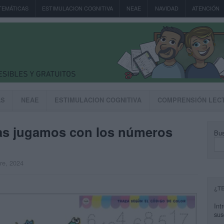
TEMÁTICAS
ESTIMULACION COGNITIVA
NEAE
NAVIDAD
ATENCIÓN
AS
NEAE
ESTIMULACION COGNITIVA
COMPRENSIÓN LEC
das jugamos con los números
Bus
bre, 2024
¿T
Int
sus