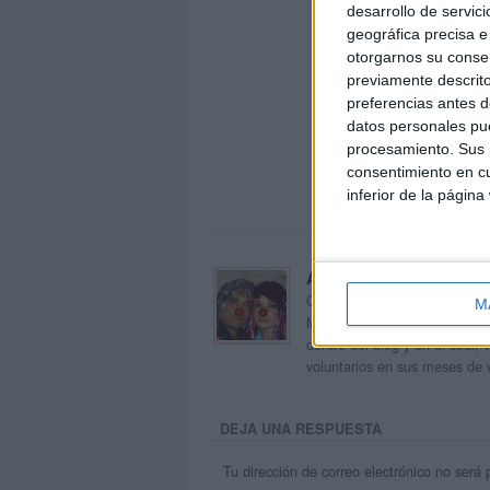
desarrollo de servici
geográfica precisa e 
otorgarnos su conse
previamente descrito
preferencias antes d
datos personales pue
procesamiento. Sus p
consentimiento en cu
inferior de la página
Acerca de orientacion
Orientación Andújar no es sol
M
Maribel, que además de ser p
dentro del blog y en el cual,
voluntarios en sus meses de 
DEJA UNA RESPUESTA
Tu dirección de correo electrónico no será 