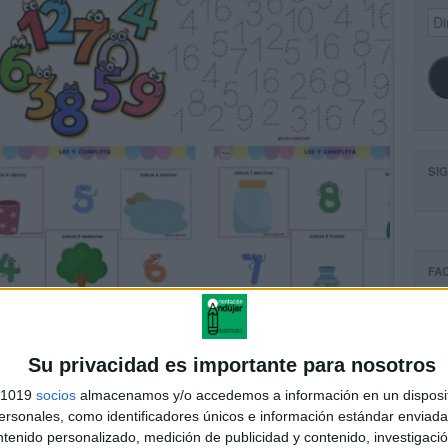
Dir
de
ema
SI
FA
Su privacidad es importante para nosotros
s 1019
socios
almacenamos y/o accedemos a información en un disposit
sonales, como identificadores únicos e información estándar enviada 
ntenido personalizado, medición de publicidad y contenido, investigaci