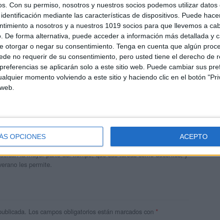
os.
Con su permiso, nosotros y nuestros socios podemos utilizar datos 
identificación mediante las características de dispositivos. Puede hacer
ntimiento a nosotros y a nuestros 1019 socios para que llevemos a ca
. De forma alternativa, puede acceder a información más detallada y 
e otorgar o negar su consentimiento.
Tenga en cuenta que algún proc
de no requerir de su consentimiento, pero usted tiene el derecho de r
referencias se aplicarán solo a este sitio web. Puede cambiar sus pref
alquier momento volviendo a este sitio y haciendo clic en el botón "Pri
 web.
andujar
o un blog, es la apuesta personal de dos profesores Ginés y
ÁS OPCIONES
ACEPTO
areja, son los encargados de los contenidos que encontramos
 vuelcan la mayor parte del tiempo, que sus tareas como docentes, y
verano les permite.
publicada.
Los campos obligatorios están marcados con
*