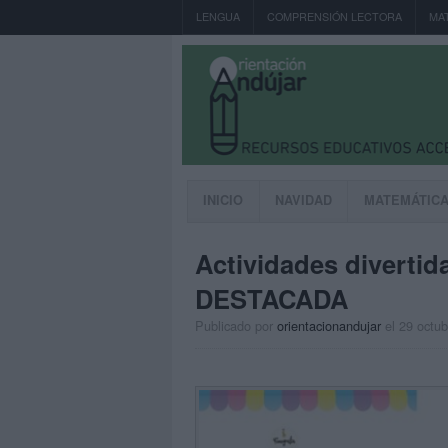
LENGUA
COMPRENSIÓN LECTORA
MA
INICIO
NAVIDAD
MATEMÁTIC
Actividades diverti
DESTACADA
Publicado por
orientacionandujar
el 29 octu