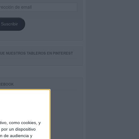
ección
il
Suscribir
GUE NUESTROS TABLEROS EN PINTEREST
CEBOOK
ivo, como cookies, y
por un dispositivo
ón de audiencia y