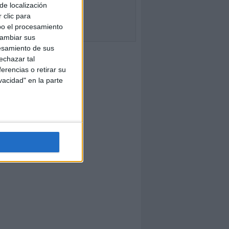
de localización
 clic para
bo el procesamiento
cambiar sus
esamiento de sus
echazar tal
erencias o retirar su
vacidad" en la parte