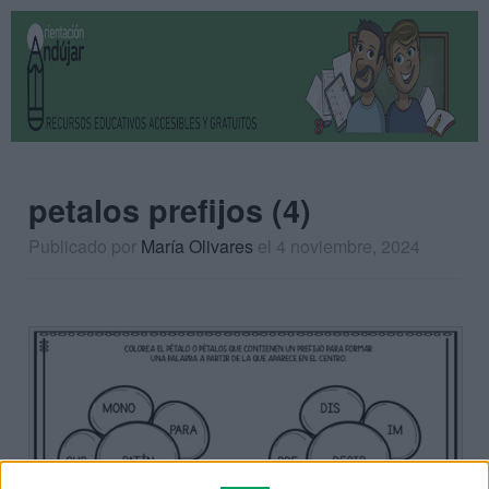
petalos prefijos (4)
Publicado por
María Olivares
el 4 noviembre, 2024