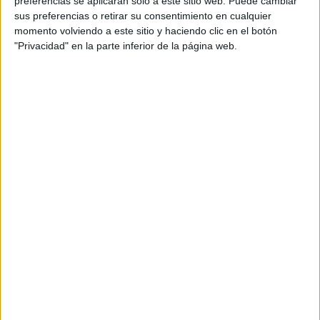
preferencias se aplicarán solo a este sitio web. Puede cambiar
sus preferencias o retirar su consentimiento en cualquier
Acerca de María Olivares
momento volviendo a este sitio y haciendo clic en el botón
"Privacidad" en la parte inferior de la página web.
El autor no ha proporcionado ninguna información.
DEJA UNA RESPUESTA
Tu dirección de correo electrónico no será
publicada.
Los campos obligatorios están marcados
con
*
Comentario
*