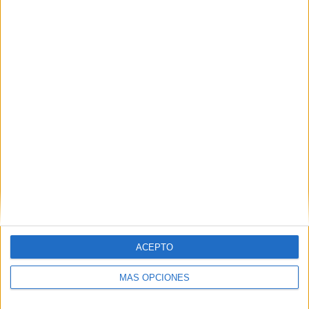
Nombre
*
Correo electrónico
*
Web
ACEPTO
MÁS OPCIONES