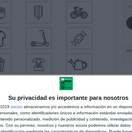
Dir
de
ema
SI
FA
Su privacidad es importante para nosotros
s 1019
socios
almacenamos y/o accedemos a información en un disposit
sonales, como identificadores únicos e información estándar enviada 
ntenido personalizado, medición de publicidad y contenido, investigaci
os.
Con su permiso, nosotros y nuestros socios podemos utilizar datos 
identificación mediante las características de dispositivos. Puede hacer