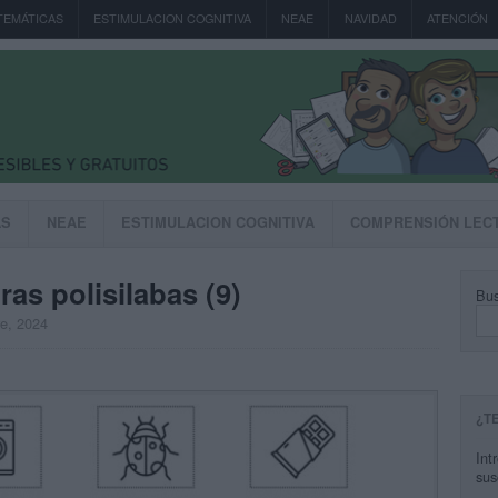
TEMÁTICAS
ESTIMULACION COGNITIVA
NEAE
NAVIDAD
ATENCIÓN
AS
NEAE
ESTIMULACION COGNITIVA
COMPRENSIÓN LEC
ras polisilabas (9)
Bus
re, 2024
¿T
Int
sus