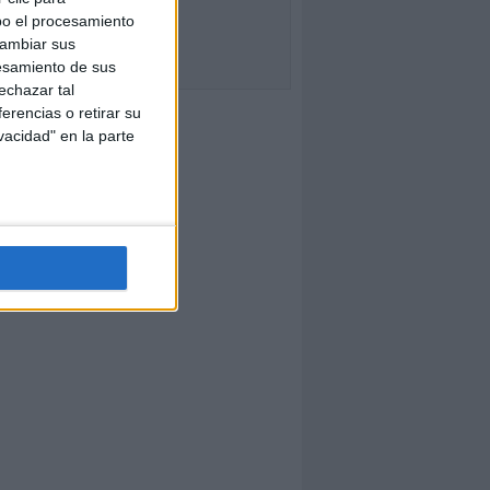
bo el procesamiento
cambiar sus
esamiento de sus
echazar tal
erencias o retirar su
vacidad" en la parte