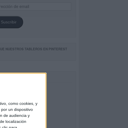
ección
il
Suscribir
GUE NUESTROS TABLEROS EN PINTEREST
CEBOOK
ivo, como cookies, y
por un dispositivo
ón de audiencia y
de localización
 clic para