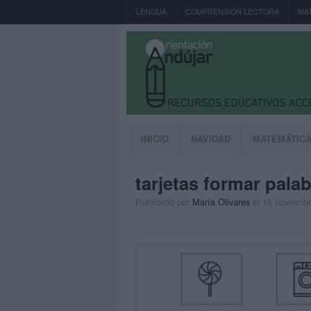
LENGUA
COMPRENSIÓN LECTORA
MA
INICIO
NAVIDAD
MATEMÁTIC
tarjetas formar palab
Publicado por
María Olivares
el 15 noviemb