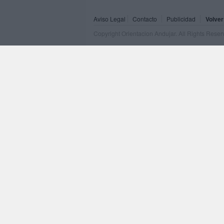
Aviso Legal
Contacto
Publicidad
Volver
Copyright Orientacion Andujar. All Rights Rese