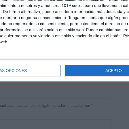
ntimiento a nosotros y a nuestros 1019 socios para que llevemos a ca
. De forma alternativa, puede acceder a información más detallada y 
e otorgar o negar su consentimiento.
Tenga en cuenta que algún proc
de no requerir de su consentimiento, pero usted tiene el derecho de r
referencias se aplicarán solo a este sitio web. Puede cambiar sus pref
alquier momento volviendo a este sitio y haciendo clic en el botón "Pri
 web.
res
 ninguna información.
ÁS OPCIONES
ACEPTO
publicada.
Los campos obligatorios están marcados con
*