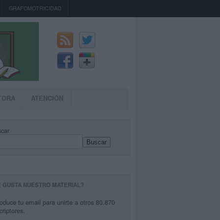
GRAFOMOTRICIDAD
TORA
ATENCIÓN
car
Buscar
E GUSTA NUESTRO MATERIAL?
roduce tu email para unirte a otros 80.870
criptores.