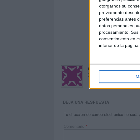
otorgarnos su conse
previamente descrito
preferencias antes d
datos personales pue
procesamiento. Sus p
consentimiento en cu
inferior de la página
Acerca de María Oliva
El autor no ha proporcionado
M
DEJA UNA RESPUESTA
Tu dirección de correo electrónico no será 
Comentario
*