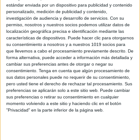
¿Cómo utilizar este vocabulario?
estándar enviada por un dispositivo para publicidad y contenido
personalizado, medición de publicidad y contenido,
investigación de audiencia y desarrollo de servicios.
Con su
Actividades de asociación
: Relaciona cada
permiso, nosotros y nuestros socios podemos utilizar datos de
palabra con su pictograma correspondiente.
localización geográfica precisa e identificación mediante las
características de dispositivos. Puede hacer clic para otorgarnos
Juegos en el aula o casa
: Organiza
su consentimiento a nosotros y a nuestros 1019 socios para
dinámicas para que los niños encuentren las
que llevemos a cabo el procesamiento previamente descrito. De
parejas correctas.
forma alternativa, puede acceder a información más detallada y
Refuerzo positivo
: Celebra los aciertos de
cambiar sus preferencias antes de otorgar o negar su
consentimiento.
Tenga en cuenta que algún procesamiento de
los pequeños para motivarlos a seguir
sus datos personales puede no requerir de su consentimiento,
aprendiendo.
pero usted tiene el derecho de rechazar tal procesamiento. Sus
preferencias se aplicarán solo a este sitio web. Puede cambiar
Beneficios del material:
sus preferencias o retirar su consentimiento en cualquier
momento volviendo a este sitio y haciendo clic en el botón
"Privacidad" en la parte inferior de la página web.
Desarrollo del lenguaje
: Amplía el
vocabulario de los niños de manera lúdica.
Estimulación visual
: Facilita el aprendizaje
a través de imágenes claras y atractivas.