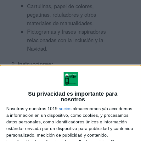
Cartulinas, papel de colores,
pegatinas, rotuladores y otros
materiales de manualidades.
Pictogramas y frases inspiradoras
relacionadas con la inclusión y la
Navidad.
Instrucciones:
Cada participante crea un adorno
que simbolice la inclusión o sus
Su privacidad es importante para
deseos para una sociedad más
nosotros
igualitaria.
Nosotros y nuestros 1019
socios
almacenamos y/o accedemos
Los adornos pueden incluir
a información en un dispositivo, como cookies, y procesamos
pictogramas, mensajes escritos o
datos personales, como identificadores únicos e información
estándar enviada por un dispositivo para publicidad y contenido
ilustraciones.
personalizado, medición de publicidad y contenido,
Se pegan los adornos en el árbol,