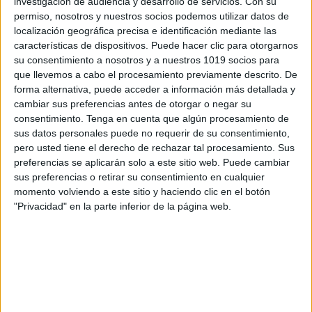
investigación de audiencia y desarrollo de servicios.
Con su
creando una representación visual de
permiso, nosotros y nuestros socios podemos utilizar datos de
localización geográfica precisa e identificación mediante las
la diversidad y el trabajo en equipo.
características de dispositivos. Puede hacer clic para otorgarnos
su consentimiento a nosotros y a nuestros 1019 socios para
Opciones adaptadas:
que llevemos a cabo el procesamiento previamente descrito. De
forma alternativa, puede acceder a información más detallada y
Asegúrate de incluir materiales
cambiar sus preferencias antes de otorgar o negar su
consentimiento.
Tenga en cuenta que algún procesamiento de
fáciles de manejar para todos, como
sus datos personales puede no requerir de su consentimiento,
gomets o piezas magnéticas.
pero usted tiene el derecho de rechazar tal procesamiento. Sus
Facilita herramientas para quienes
preferencias se aplicarán solo a este sitio web. Puede cambiar
necesiten apoyos específicos.
sus preferencias o retirar su consentimiento en cualquier
momento volviendo a este sitio y haciendo clic en el botón
"Privacidad" en la parte inferior de la página web.
Beneficios de esta actividad
Promueve la inclusión:
Refuerza valores
de respeto, igualdad y colaboración.
Fomenta la creatividad:
Permite a los niños
expresarse de manera artística.