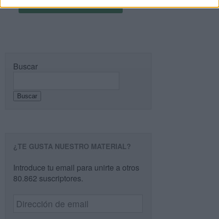
Buscar
Buscar
¿TE GUSTA NUESTRO MATERIAL?
Introduce tu email para unirte a otros
80.862 suscriptores.
Dirección
de