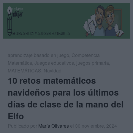
aprendizaje basado en juego
,
Competencia
Matemática
,
Juegos educativos
,
juegos primaria
,
MATEMÁTICAS
,
Navidad
10 retos matemáticos
navideños para los últimos
días de clase de la mano del
Elfo
Publicado por
María Olivares
el 30 noviembre, 2024