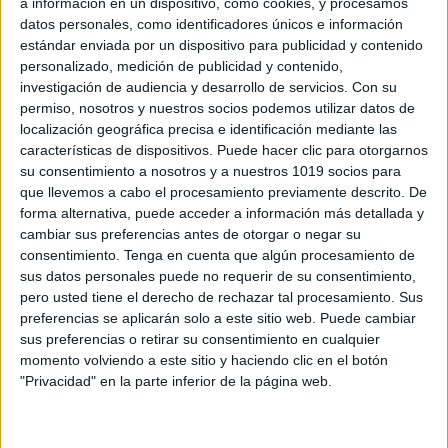
a información en un dispositivo, como cookies, y procesamos
hará que los alumnos estén deseando resolver cada
datos personales, como identificadores únicos e información
reto matemático. A través de los retos, los niños
estándar enviada por un dispositivo para publicidad y contenido
repasan de manera divertida conceptos matemáticos
personalizado, medición de publicidad y contenido,
investigación de audiencia y desarrollo de servicios.
Con su
clave que han aprendido a lo largo del primer
permiso, nosotros y nuestros socios podemos utilizar datos de
trimestre. Por lo que podéis adaptar esta dinámica a
localización geográfica precisa e identificación mediante las
las necesidades de vuestro grupo, para ello, os
características de dispositivos. Puede hacer clic para otorgarnos
su consentimiento a nosotros y a nuestros 1019 socios para
dejamos la plantilla de la dinámica.
que llevemos a cabo el procesamiento previamente descrito. De
forma alternativa, puede acceder a información más detallada y
Este diciembre, convierte las matemáticas en una
cambiar sus preferencias antes de otorgar o negar su
aventura navideña llena de emoción y aprendizaje
consentimiento.
Tenga en cuenta que algún procesamiento de
sus datos personales puede no requerir de su consentimiento,
con la ayuda de nuestro querido Elfo de la Navidad.
pero usted tiene el derecho de rechazar tal procesamiento. Sus
Las tarjetas con retos matemáticos navideños son
preferencias se aplicarán solo a este sitio web. Puede cambiar
una herramienta perfecta para repasar y reforzar
sus preferencias o retirar su consentimiento en cualquier
conceptos de una manera lúdica y motivadora,
momento volviendo a este sitio y haciendo clic en el botón
"Privacidad" en la parte inferior de la página web.
mientras que los niños se sumergen en el espíritu
navideño.