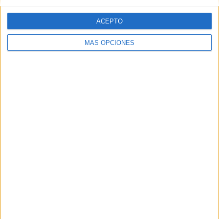
ACEPTO
Web
MÁS OPCIONES
Buscar
Buscar
¿TE GUSTA NUESTRO MATERIAL?