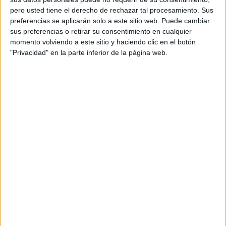
pero usted tiene el derecho de rechazar tal procesamiento. Sus
preferencias se aplicarán solo a este sitio web. Puede cambiar
sus preferencias o retirar su consentimiento en cualquier
momento volviendo a este sitio y haciendo clic en el botón
"Privacidad" en la parte inferior de la página web.
Acerca de orientacionandujar
Orientación Andújar no es solo un blog, es la apuesta
personal de dos profesores Ginés y Maribel, que
además de ser pareja, son los encargados de los
contenidos que encontramos dentro del blog y en el
cual, vuelcan la mayor parte del tiempo, que sus tareas
como docentes, y voluntarios en sus meses de verano
les permite.
DEJA UNA RESPUESTA