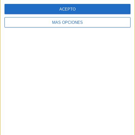
Web
ACEPTO
MÁS OPCIONES
Buscar
Buscar
¿TE GUSTA NUESTRO MATERIAL?