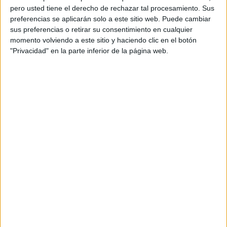
pero usted tiene el derecho de rechazar tal procesamiento. Sus
preferencias se aplicarán solo a este sitio web. Puede cambiar
sus preferencias o retirar su consentimiento en cualquier
momento volviendo a este sitio y haciendo clic en el botón
"Privacidad" en la parte inferior de la página web.
Acerca de orientacionandujar
Orientación Andújar no es solo un blog, es la apuesta
personal de dos profesores Ginés y Maribel, que
además de ser pareja, son los encargados de los
contenidos que encontramos dentro del blog y en el
cual, vuelcan la mayor parte del tiempo, que sus tareas
como docentes, y voluntarios en sus meses de verano
les permite.
DEJA UNA RESPUESTA
Tu dirección de correo electrónico no será