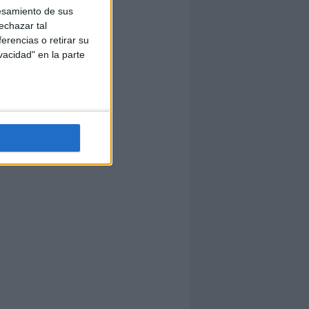
esamiento de sus
echazar tal
erencias o retirar su
vacidad" en la parte