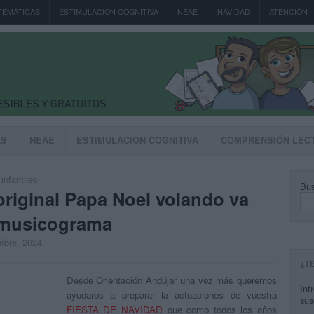
TEMÁTICAS
ESTIMULACION COGNITIVA
NEAE
NAVIDAD
ATENCIÓN
AS
NEAE
ESTIMULACION COGNITIVA
COMPRENSIÓN LEC
infantiles
Bus
 original Papa Noel volando va
y musicograma
embre, 2024
¿T
Desde Orientación Andújar una vez más queremos
Int
ayudaros a preparar la actuaciones de vuestra
sus
FIESTA DE NAVIDAD
que como todos los años