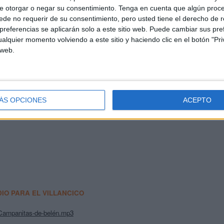
e otorgar o negar su consentimiento.
Tenga en cuenta que algún proc
de no requerir de su consentimiento, pero usted tiene el derecho de r
referencias se aplicarán solo a este sitio web. Puede cambiar sus pref
alquier momento volviendo a este sitio y haciendo clic en el botón "Pri
 web.
ÁS OPCIONES
ACEPTO
IO PARA EL VILLANCICO
Campanitas-de-belén.mp3