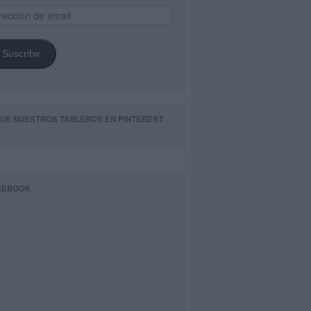
ección
il
Suscribir
GUE NUESTROS TABLEROS EN PINTEREST
CEBOOK