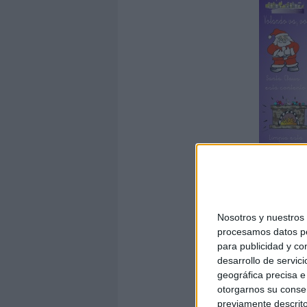
Nosotros y nuestro
procesamos datos per
para publicidad y co
Villancico c
desarrollo de servici
geográfica precisa e 
otorgarnos su conse
previamente descrito