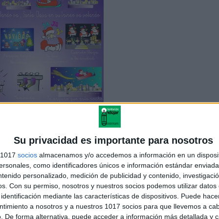
Su privacidad es importante para nosotros
s 1017
socios
almacenamos y/o accedemos a información en un disposit
sonales, como identificadores únicos e información estándar enviada 
ntenido personalizado, medición de publicidad y contenido, investigaci
ampanitas de Belén para niños
os.
Con su permiso, nosotros y nuestros socios podemos utilizar datos 
identificación mediante las características de dispositivos. Puede hacer
ntimiento a nosotros y a nuestros 1017 socios para que llevemos a ca
. De forma alternativa, puede acceder a información más detallada y 