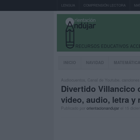
LENGUA
COMPRENSIÓN LECTORA
MA
INICIO
NAVIDAD
MATEMÁTIC
Audiocuentos
,
Canal de Youtube
,
canciones 
Divertido Villancico
video, audio, letra 
Publicado por
orientacionandujar
el 15 dici