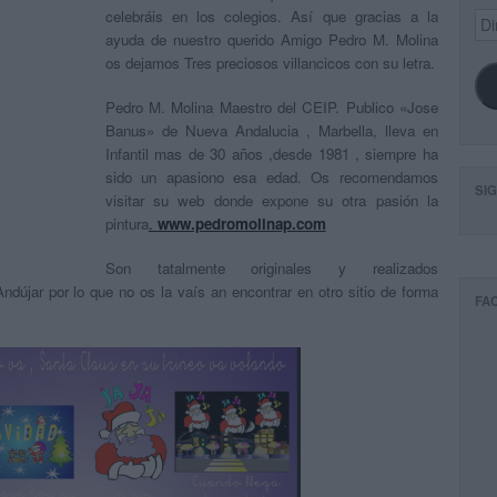
celebráis en los colegios. Así que gracias a la
Dir
de
ayuda de nuestro querido Amigo Pedro M. Molina
ema
os dejamos Tres preciosos villancicos con su letra.
Pedro M. Molina Maestro del CEIP. Publico «Jose
Banus» de Nueva Andalucia , Marbella, lleva en
Infantil mas de 30 años ,desde 1981 , siempre ha
sido un apasiono esa edad. Os recomendamos
SI
visitar su web donde expone su otra pasión la
pintura
.
www.pedromolinap.com
Son tatalmente originales y realizados
dújar por lo que no os la vaís an encontrar en otro sitio de forma
FA