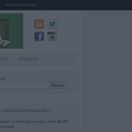
GRAFOMOTRICIDAD
TORA
ATENCIÓN
car
Buscar
E GUSTA NUESTRO MATERIAL?
roduce tu email para unirte a otros 80.867
criptores.