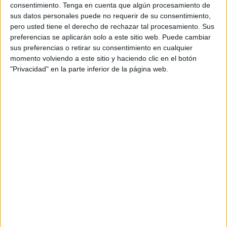
consentimiento.
Tenga en cuenta que algún procesamiento de
sus datos personales puede no requerir de su consentimiento,
pero usted tiene el derecho de rechazar tal procesamiento. Sus
preferencias se aplicarán solo a este sitio web. Puede cambiar
sus preferencias o retirar su consentimiento en cualquier
momento volviendo a este sitio y haciendo clic en el botón
Acerca de orientacionandujar
"Privacidad" en la parte inferior de la página web.
Orientación Andújar no es solo un blog, es la apuesta
personal de dos profesores Ginés y Maribel, que
además de ser pareja, son los encargados de los
contenidos que encontramos dentro del blog y en el
cual, vuelcan la mayor parte del tiempo, que sus tareas
como docentes, y voluntarios en sus meses de verano
les permite.
1 COMENTARIO
Nora