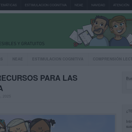
TEMÁTICAS
ESTIMULACION COGNITIVA
NEAE
NAVIDAD
ATENCIÓN
AS
NEAE
ESTIMULACION COGNITIVA
COMPRENSIÓN LEC
RECURSOS PARA LAS
Bus
A
o, 2025
¿T
Int
sus