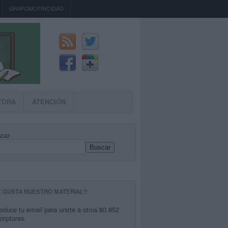
GRAFOMOTRICIDAD
TORA
ATENCIÓN
car
Buscar
E GUSTA NUESTRO MATERIAL?
roduce tu email para unirte a otros 80.852
criptores.