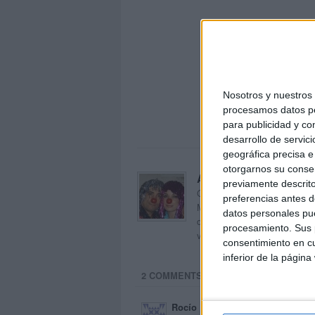
Nosotros y nuestro
procesamos datos per
para publicidad y co
desarrollo de servici
geográfica precisa e 
otorgarnos su conse
Acerca de orientacion
previamente descrito
Orientación Andújar no es sol
preferencias antes d
Maribel, que además de ser p
datos personales pue
dentro del blog y en el cual,
procesamiento. Sus p
voluntarios en sus meses de 
consentimiento en cu
inferior de la página
2 COMMENTS
Rocío