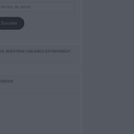
ección
il
Suscribir
GUE NUESTROS TABLEROS EN PINTEREST
CEBOOK