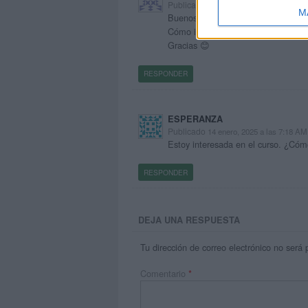
Publicado
12 enero, 2025 a las 1:15 PM
M
Buenos días 🌸
Cómo inscribirse al curso?
Gracias 😊
RESPONDER
ESPERANZA
Publicado
14 enero, 2025 a las 7:18 AM
Estoy interesada en el curso. ¿Cóm
RESPONDER
DEJA UNA RESPUESTA
Tu dirección de correo electrónico no será 
Comentario
*