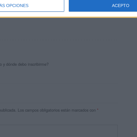
ÁS OPCIONES
ACEPTO
o y dónde debo inscribirme?
publicada.
Los campos obligatorios están marcados con
*