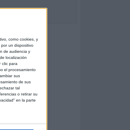
ivo, como cookies, y
por un dispositivo
ón de audiencia y
de localización
 clic para
bo el procesamiento
cambiar sus
esamiento de sus
echazar tal
erencias o retirar su
vacidad" en la parte