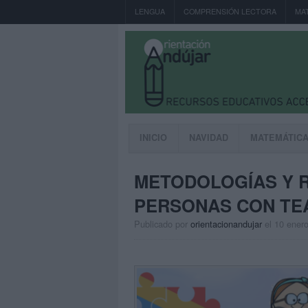
LENGUA
COMPRENSIÓN LECTORA
MA
INICIO
NAVIDAD
MATEMÁTIC
METODOLOGÍAS Y 
PERSONAS CON TE
Publicado por
orientacionandujar
el 10 ener