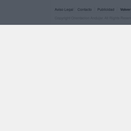
Aviso Legal
Contacto
Publicidad
Volver
Copyright Orientacion Andujar. All Rights Rese