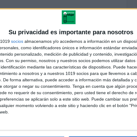
Su privacidad es importante para nosotros
s 1019
socios
almacenamos y/o accedemos a información en un disposit
sonales, como identificadores únicos e información estándar enviada 
ntenido personalizado, medición de publicidad y contenido, investigaci
os.
Con su permiso, nosotros y nuestros socios podemos utilizar datos 
identificación mediante las características de dispositivos. Puede hacer
ntimiento a nosotros y a nuestros 1019 socios para que llevemos a ca
andujar
. De forma alternativa, puede acceder a información más detallada y 
o un blog, es la apuesta personal de dos profesores Ginés y
e otorgar o negar su consentimiento.
Tenga en cuenta que algún proc
areja, son los encargados de los contenidos que encontramos
de no requerir de su consentimiento, pero usted tiene el derecho de r
 vuelcan la mayor parte del tiempo, que sus tareas como docentes, y
referencias se aplicarán solo a este sitio web. Puede cambiar sus pref
verano les permite.
alquier momento volviendo a este sitio y haciendo clic en el botón "Pri
 web.