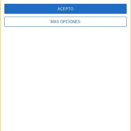
Web
ACEPTO
MÁS OPCIONES
Buscar
Buscar
¿TE GUSTA NUESTRO MATERIAL?