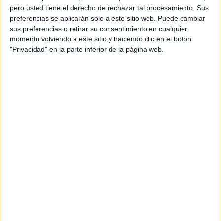
pero usted tiene el derecho de rechazar tal procesamiento. Sus
preferencias se aplicarán solo a este sitio web. Puede cambiar
sus preferencias o retirar su consentimiento en cualquier
momento volviendo a este sitio y haciendo clic en el botón
"Privacidad" en la parte inferior de la página web.
Acerca de orientacionandujar
Orientación Andújar no es solo un blog, es la apuesta
personal de dos profesores Ginés y Maribel, que
además de ser pareja, son los encargados de los
contenidos que encontramos dentro del blog y en el
cual, vuelcan la mayor parte del tiempo, que sus tareas
como docentes, y voluntarios en sus meses de verano
les permite.
DEJA UNA RESPUESTA
Tu dirección de correo electrónico no será