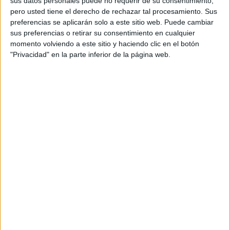
sus datos personales puede no requerir de su consentimiento,
pero usted tiene el derecho de rechazar tal procesamiento. Sus
preferencias se aplicarán solo a este sitio web. Puede cambiar
sus preferencias o retirar su consentimiento en cualquier
momento volviendo a este sitio y haciendo clic en el botón
"Privacidad" en la parte inferior de la página web.
Acerca de orientacionandujar
Orientación Andújar no es solo un blog, es la apuesta
personal de dos profesores Ginés y Maribel, que
además de ser pareja, son los encargados de los
contenidos que encontramos dentro del blog y en el
cual, vuelcan la mayor parte del tiempo, que sus tareas
como docentes, y voluntarios en sus meses de verano
les permite.
DEJA UNA RESPUESTA