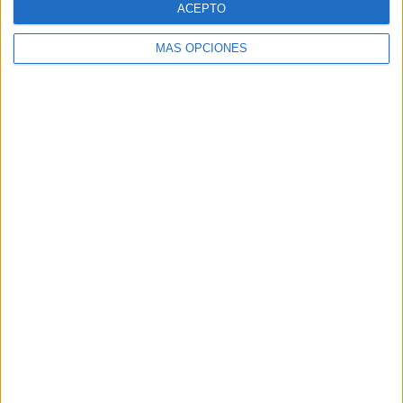
ACEPTO
MÁS OPCIONES
Buscar
Buscar
¿TE GUSTA NUESTRO MATERIAL?
Introduce tu email para unirte a otros
80.829 suscriptores.