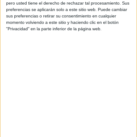
pero usted tiene el derecho de rechazar tal procesamiento. Sus
preferencias se aplicarán solo a este sitio web. Puede cambiar
sus preferencias o retirar su consentimiento en cualquier
momento volviendo a este sitio y haciendo clic en el botón
Acerca de orientacionandujar
"Privacidad" en la parte inferior de la página web.
Orientación Andújar no es solo un blog, es la apuesta
personal de dos profesores Ginés y Maribel, que
además de ser pareja, son los encargados de los
contenidos que encontramos dentro del blog y en el
cual, vuelcan la mayor parte del tiempo, que sus tareas
como docentes, y voluntarios en sus meses de verano
les permite.
DEJA UNA RESPUESTA
Tu dirección de correo electrónico no será
publicada.
Los campos obligatorios están marcados
con
*