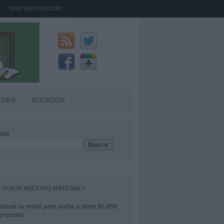
GRAFOMOTRICIDAD
TORA
ATENCIÓN
car
Buscar
E GUSTA NUESTRO MATERIAL?
roduce tu email para unirte a otros 80.859
criptores.