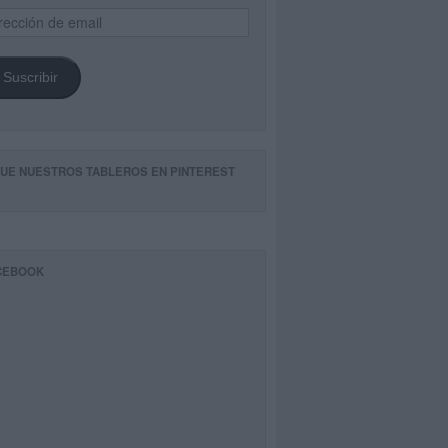
ección
il
Suscribir
GUE NUESTROS TABLEROS EN PINTEREST
CEBOOK