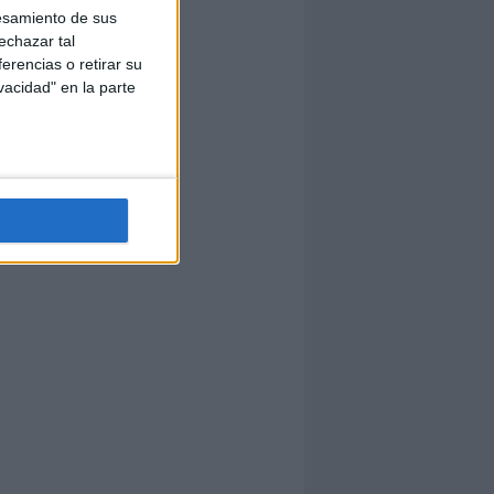
esamiento de sus
echazar tal
erencias o retirar su
vacidad" en la parte