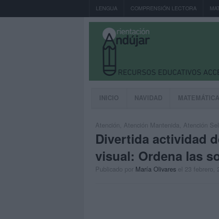
LENGUA
COMPRENSIÓN LECTORA
MA
INICIO
NAVIDAD
MATEMÁTIC
Atención
,
Atención Mantenida
,
Atención Sel
Divertida actividad 
visual: Ordena las 
Publicado por
María Olivares
el 23 febrero,