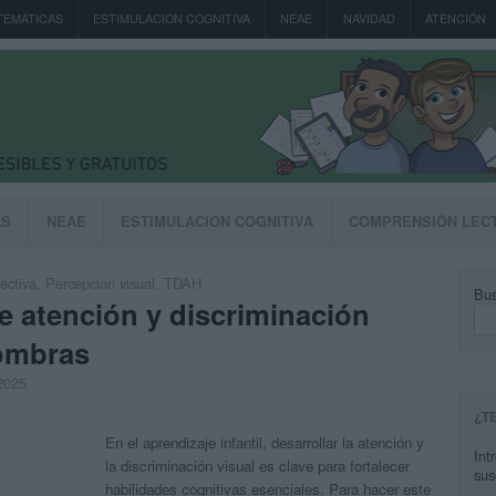
TEMÁTICAS
ESTIMULACION COGNITIVA
NEAE
NAVIDAD
ATENCIÓN
AS
NEAE
ESTIMULACION COGNITIVA
COMPRENSIÓN LEC
ectiva
,
Percepcion visual
,
TDAH
Bus
de atención y discriminación
sombras
 2025
¿T
En el aprendizaje infantil, desarrollar la atención y
Int
la discriminación visual es clave para fortalecer
sus
habilidades cognitivas esenciales. Para hacer este