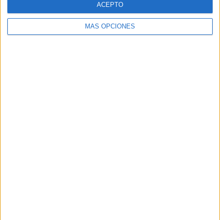
ACEPTO
MÁS OPCIONES
Buscar
Buscar
¿TE GUSTA NUESTRO MATERIAL?
Introduce tu email para unirte a otros
80.864 suscriptores.