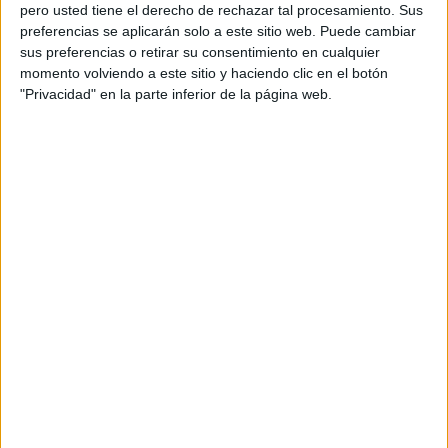
pero usted tiene el derecho de rechazar tal procesamiento. Sus
preferencias se aplicarán solo a este sitio web. Puede cambiar
sus preferencias o retirar su consentimiento en cualquier
momento volviendo a este sitio y haciendo clic en el botón
Acerca de orientacionandujar
"Privacidad" en la parte inferior de la página web.
Orientación Andújar no es solo un blog, es la apuesta
personal de dos profesores Ginés y Maribel, que
además de ser pareja, son los encargados de los
contenidos que encontramos dentro del blog y en el
cual, vuelcan la mayor parte del tiempo, que sus tareas
como docentes, y voluntarios en sus meses de verano
les permite.
DEJA UNA RESPUESTA
Tu dirección de correo electrónico no será
publicada.
Los campos obligatorios están marcados
con
*