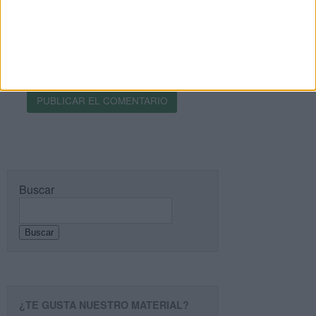
Recibir un correo electrónico con los siguientes
comentarios a esta entrada.
Recibir un correo electrónico con cada nueva
entrada.
Buscar
Buscar
¿TE GUSTA NUESTRO MATERIAL?