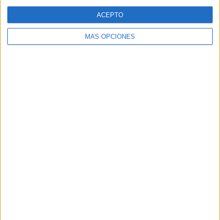
Web
ACEPTO
MÁS OPCIONES
Buscar
Buscar
¿TE GUSTA NUESTRO MATERIAL?