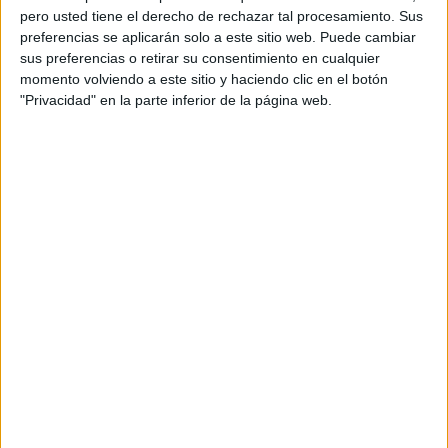
pero usted tiene el derecho de rechazar tal procesamiento. Sus
preferencias se aplicarán solo a este sitio web. Puede cambiar
sus preferencias o retirar su consentimiento en cualquier
momento volviendo a este sitio y haciendo clic en el botón
"Privacidad" en la parte inferior de la página web.
Acerca de orientacionandujar
Orientación Andújar no es solo un blog, es la apuesta
personal de dos profesores Ginés y Maribel, que
además de ser pareja, son los encargados de los
contenidos que encontramos dentro del blog y en el
cual, vuelcan la mayor parte del tiempo, que sus tareas
como docentes, y voluntarios en sus meses de verano
les permite.
DEJA UNA RESPUESTA
Tu dirección de correo electrónico no será