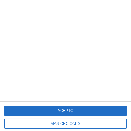
Nombre
*
Correo electrónico
*
Web
ACEPTO
MÁS OPCIONES