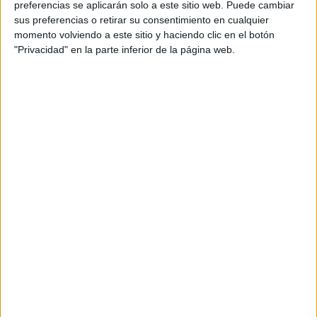
preferencias se aplicarán solo a este sitio web. Puede cambiar
sus preferencias o retirar su consentimiento en cualquier
momento volviendo a este sitio y haciendo clic en el botón
"Privacidad" en la parte inferior de la página web.
Acerca de María Olivares
El autor no ha proporcionado ninguna información.
DEJA UNA RESPUESTA
Tu dirección de correo electrónico no será
publicada.
Los campos obligatorios están marcados
con
*
Comentario
*