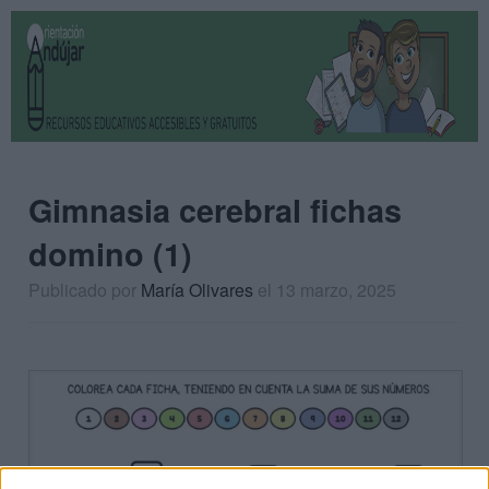
Gimnasia cerebral fichas
domino (1)
Publicado por
María Olivares
el 13 marzo, 2025