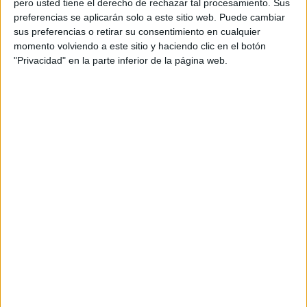
pero usted tiene el derecho de rechazar tal procesamiento. Sus
preferencias se aplicarán solo a este sitio web. Puede cambiar
Acerca de orientacionandujar
sus preferencias o retirar su consentimiento en cualquier
momento volviendo a este sitio y haciendo clic en el botón
Orientación Andújar no es solo un blog, es la apuesta
"Privacidad" en la parte inferior de la página web.
personal de dos profesores Ginés y Maribel, que
además de ser pareja, son los encargados de los
contenidos que encontramos dentro del blog y en el
cual, vuelcan la mayor parte del tiempo, que sus tareas
como docentes, y voluntarios en sus meses de verano
les permite.
DEJA UNA RESPUESTA
Tu dirección de correo electrónico no será
publicada.
Los campos obligatorios están marcados
con
*