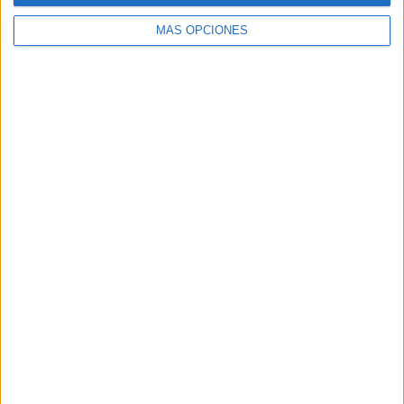
MÁS OPCIONES
Buscar
Buscar
¿TE GUSTA NUESTRO MATERIAL?
Introduce tu email para unirte a otros
80.862 suscriptores.
Dirección