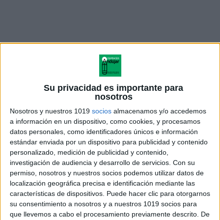
Su privacidad es importante para
nosotros
Nosotros y nuestros 1019
socios
almacenamos y/o accedemos
a información en un dispositivo, como cookies, y procesamos
datos personales, como identificadores únicos e información
DIA SINDROME DOWN
estándar enviada por un dispositivo para publicidad y contenido
PULSERAS DE CALCETINES
personalizado, medición de publicidad y contenido,
investigación de audiencia y desarrollo de servicios.
Con su
permiso, nosotros y nuestros socios podemos utilizar datos de
localización geográfica precisa e identificación mediante las
características de dispositivos. Puede hacer clic para otorgarnos
Acerca de orientacionandujar
su consentimiento a nosotros y a nuestros 1019 socios para
Orientación Andújar no es solo un blog, es la apuesta
que llevemos a cabo el procesamiento previamente descrito. De