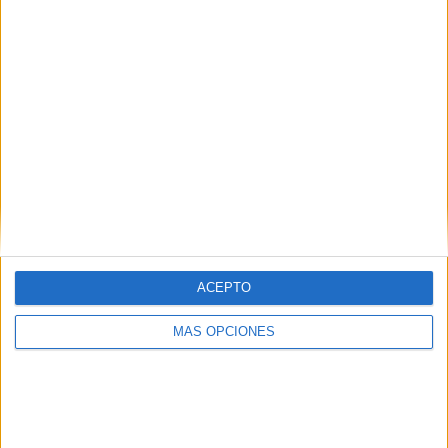
Tu dirección de correo electrónico no será
publicada.
Los campos obligatorios están marcados
con
*
Comentario
*
ACEPTO
MÁS OPCIONES
Nombre
*
Correo electrónico
*