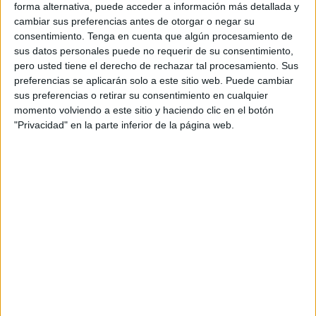
personal de dos profesores Ginés y Maribel, que
forma alternativa, puede acceder a información más detallada y
además de ser pareja, son los encargados de los
cambiar sus preferencias antes de otorgar o negar su
consentimiento.
Tenga en cuenta que algún procesamiento de
contenidos que encontramos dentro del blog y en el
sus datos personales puede no requerir de su consentimiento,
cual, vuelcan la mayor parte del tiempo, que sus tareas
pero usted tiene el derecho de rechazar tal procesamiento. Sus
como docentes, y voluntarios en sus meses de verano
preferencias se aplicarán solo a este sitio web. Puede cambiar
les permite.
sus preferencias o retirar su consentimiento en cualquier
momento volviendo a este sitio y haciendo clic en el botón
"Privacidad" en la parte inferior de la página web.
2 COMMENTS
Lina
Publicado
19 marzo, 2025 a las 10:17 AM
Gracias
RESPONDER
Ruth