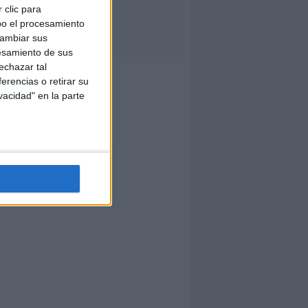
 clic para
bo el procesamiento
cambiar sus
esamiento de sus
echazar tal
erencias o retirar su
vacidad" en la parte