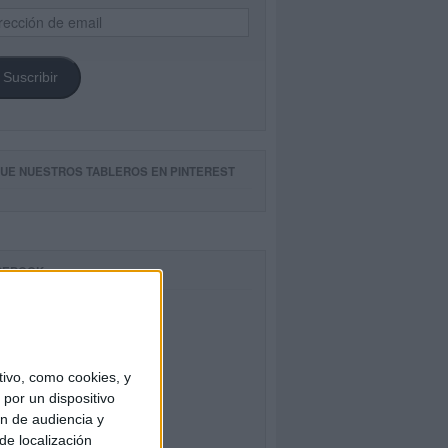
ección
il
Suscribir
GUE NUESTROS TABLEROS EN PINTEREST
CEBOOK
ivo, como cookies, y
por un dispositivo
ón de audiencia y
de localización