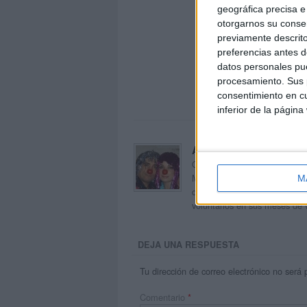
geográfica precisa e 
otorgarnos su conse
previamente descrito
preferencias antes d
datos personales pue
procesamiento. Sus p
consentimiento en cu
inferior de la página
Acerca de orientacion
Orientación Andújar no es sol
Maribel, que además de ser p
M
dentro del blog y en el cual,
voluntarios en sus meses de 
DEJA UNA RESPUESTA
Tu dirección de correo electrónico no será 
Comentario
*