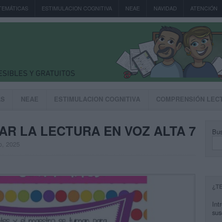
TEMÁTICAS
ESTIMULACION COGNITIVA
NEAE
NAVIDAD
ATENCIÓN
AS
NEAE
ESTIMULACION COGNITIVA
COMPRENSIÓN LEC
AR LA LECTURA EN VOZ ALTA 7
Bus
o, 2025
¿T
Int
sus