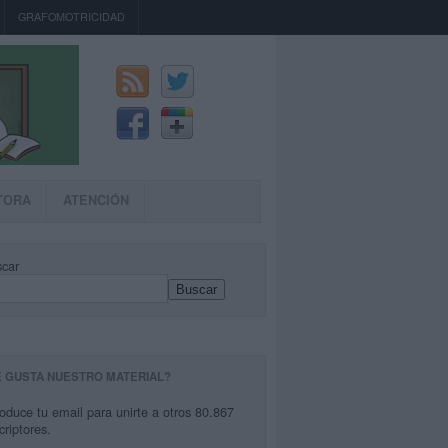
GRAFOMOTRICIDAD
TORA
ATENCIÓN
car
Buscar
E GUSTA NUESTRO MATERIAL?
roduce tu email para unirte a otros 80.867
criptores.