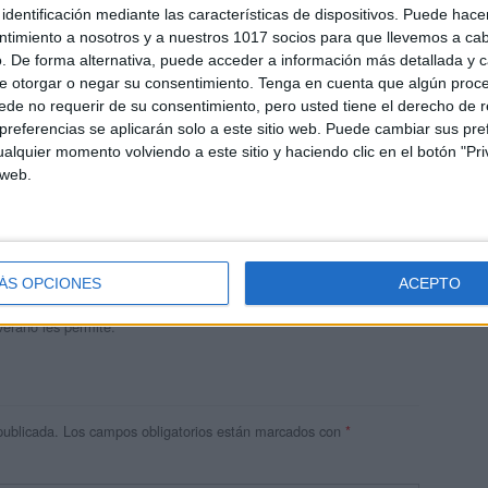
identificación mediante las características de dispositivos. Puede hacer
ntimiento a nosotros y a nuestros 1017 socios para que llevemos a ca
. De forma alternativa, puede acceder a información más detallada y 
e otorgar o negar su consentimiento.
Tenga en cuenta que algún proc
de no requerir de su consentimiento, pero usted tiene el derecho de r
referencias se aplicarán solo a este sitio web. Puede cambiar sus pref
alquier momento volviendo a este sitio y haciendo clic en el botón "Pri
 web.
andujar
o un blog, es la apuesta personal de dos profesores Ginés y
areja, son los encargados de los contenidos que encontramos
ÁS OPCIONES
ACEPTO
 vuelcan la mayor parte del tiempo, que sus tareas como docentes, y
verano les permite.
publicada.
Los campos obligatorios están marcados con
*