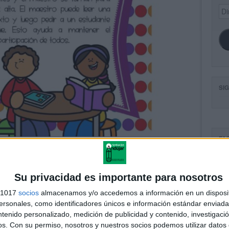
Dir
de
ema
SI
FA
Su privacidad es importante para nosotros
s 1017
socios
almacenamos y/o accedemos a información en un disposit
sonales, como identificadores únicos e información estándar enviada 
ntenido personalizado, medición de publicidad y contenido, investigaci
os.
Con su permiso, nosotros y nuestros socios podemos utilizar datos 