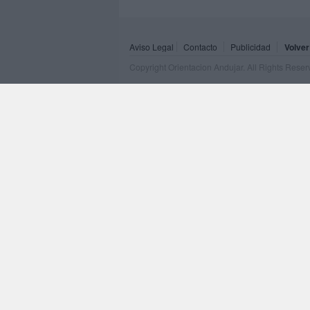
Aviso Legal
Contacto
Publicidad
Volver
Copyright Orientacion Andujar. All Rights Rese