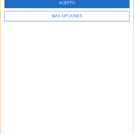
ACEPTO
MÁS OPCIONES
Buscar
Buscar
¿TE GUSTA NUESTRO MATERIAL?
Introduce tu email para unirte a otros
80.850 suscriptores.