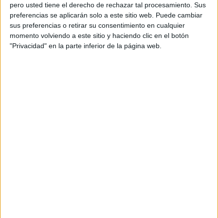
pero usted tiene el derecho de rechazar tal procesamiento. Sus
preferencias se aplicarán solo a este sitio web. Puede cambiar
sus preferencias o retirar su consentimiento en cualquier
momento volviendo a este sitio y haciendo clic en el botón
Acerca de orientacionandujar
"Privacidad" en la parte inferior de la página web.
Orientación Andújar no es solo un blog, es la apuesta
personal de dos profesores Ginés y Maribel, que
además de ser pareja, son los encargados de los
contenidos que encontramos dentro del blog y en el
cual, vuelcan la mayor parte del tiempo, que sus tareas
como docentes, y voluntarios en sus meses de verano
les permite.
DEJA UNA RESPUESTA
Tu dirección de correo electrónico no será
publicada.
Los campos obligatorios están marcados
con
*