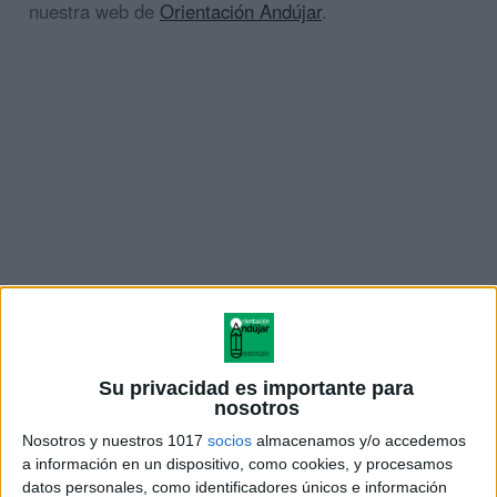
nuestra web de
Orientación Andújar
.
Su privacidad es importante para
¿Qué pretendemos trabajar con este
nosotros
material?
Nosotros y nuestros 1017
socios
almacenamos y/o accedemos
a información en un dispositivo, como cookies, y procesamos
datos personales, como identificadores únicos e información
Con estas actividades de simetría, buscamos que los