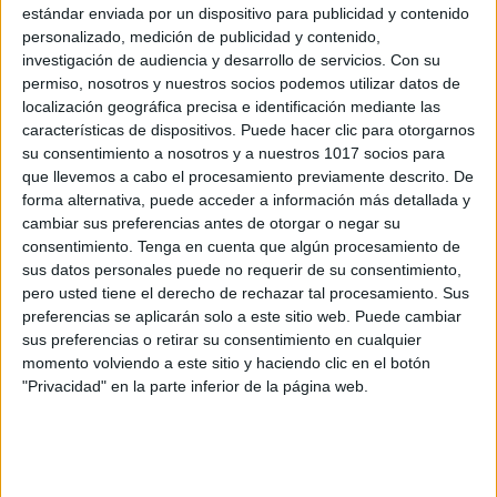
estándar enviada por un dispositivo para publicidad y contenido
niños:
personalizado, medición de publicidad y contenido,
investigación de audiencia y desarrollo de servicios.
Con su
Comprendan el concepto de simetría:
permiso, nosotros y nuestros socios podemos utilizar datos de
localización geográfica precisa e identificación mediante las
Identificar partes iguales en dibujos y figuras.
características de dispositivos. Puede hacer clic para otorgarnos
Fortalezcan la motricidad fina:
Trabajar la
su consentimiento a nosotros y a nuestros 1017 socios para
precisión al trazar y completar las figuras.
que llevemos a cabo el procesamiento previamente descrito. De
Estimulen la creatividad:
Decorar y dar
forma alternativa, puede acceder a información más detallada y
cambiar sus preferencias antes de otorgar o negar su
vida a los dibujos simétricos.
consentimiento.
Tenga en cuenta que algún procesamiento de
Conecten con la naturaleza:
Relacionar los
sus datos personales puede no requerir de su consentimiento,
conceptos matemáticos con elementos de
pero usted tiene el derecho de rechazar tal procesamiento. Sus
preferencias se aplicarán solo a este sitio web. Puede cambiar
animales y su simetría natural.
sus preferencias o retirar su consentimiento en cualquier
momento volviendo a este sitio y haciendo clic en el botón
ÚNETE A NUESTRO GRUPO EXCLUSIVO DE
"Privacidad" en la parte inferior de la página web.
WHATSAPP