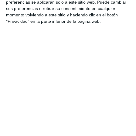
además de ser pareja, son los encargados de los
preferencias se aplicarán solo a este sitio web. Puede cambiar
sus preferencias o retirar su consentimiento en cualquier
contenidos que encontramos dentro del blog y en el
momento volviendo a este sitio y haciendo clic en el botón
cual, vuelcan la mayor parte del tiempo, que sus tareas
"Privacidad" en la parte inferior de la página web.
como docentes, y voluntarios en sus meses de verano
les permite.
DEJA UNA RESPUESTA
Tu dirección de correo electrónico no será
publicada.
Los campos obligatorios están marcados
con
*
Comentario
*