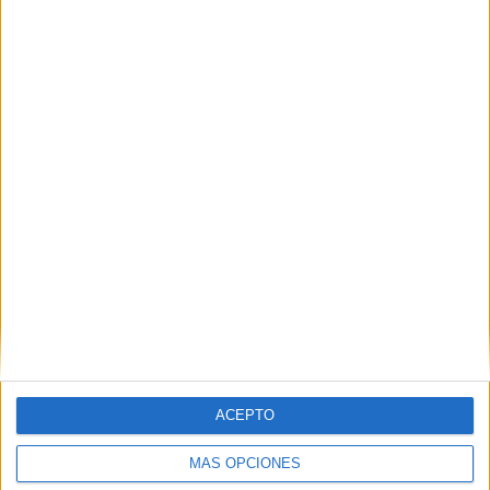
Nombre
*
Correo electrónico
*
Web
ACEPTO
MÁS OPCIONES