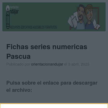
Fichas series numericas
Pascua
Publicado por
orientacionandujar
el 5 abril, 2025
Pulsa sobre el enlace para descargar
el archivo: