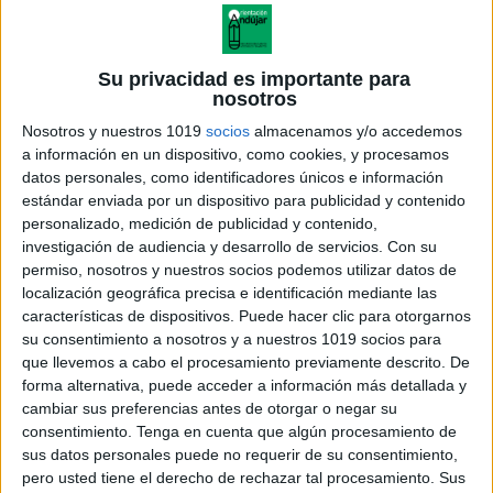
Su privacidad es importante para
nosotros
Nosotros y nuestros 1019
socios
almacenamos y/o accedemos
a información en un dispositivo, como cookies, y procesamos
datos personales, como identificadores únicos e información
estándar enviada por un dispositivo para publicidad y contenido
personalizado, medición de publicidad y contenido,
investigación de audiencia y desarrollo de servicios.
Con su
permiso, nosotros y nuestros socios podemos utilizar datos de
localización geográfica precisa e identificación mediante las
Fichas series numericas Pascua
características de dispositivos. Puede hacer clic para otorgarnos
su consentimiento a nosotros y a nuestros 1019 socios para
que llevemos a cabo el procesamiento previamente descrito. De
forma alternativa, puede acceder a información más detallada y
cambiar sus preferencias antes de otorgar o negar su
Acerca de orientacionandujar
consentimiento.
Tenga en cuenta que algún procesamiento de
Orientación Andújar no es solo un blog, es la apuesta
sus datos personales puede no requerir de su consentimiento,
personal de dos profesores Ginés y Maribel, que
pero usted tiene el derecho de rechazar tal procesamiento. Sus