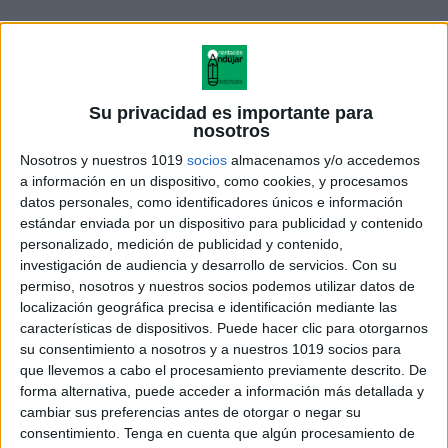
Con
esta
Su privacidad es importante para
nosotros
Nosotros y nuestros 1019
socios
almacenamos y/o accedemos
a información en un dispositivo, como cookies, y procesamos
datos personales, como identificadores únicos e información
estándar enviada por un dispositivo para publicidad y contenido
personalizado, medición de publicidad y contenido,
investigación de audiencia y desarrollo de servicios.
Con su
permiso, nosotros y nuestros socios podemos utilizar datos de
localización geográfica precisa e identificación mediante las
características de dispositivos. Puede hacer clic para otorgarnos
actividad no solo trabajamos la motricidad y la
su consentimiento a nosotros y a nuestros 1019 socios para
expresión artística, sino también la
educación en
que llevemos a cabo el procesamiento previamente descrito. De
forma alternativa, puede acceder a información más detallada y
valores
, el respeto por las tradiciones y la vivencia
cambiar sus preferencias antes de otorgar o negar su
del calendario litúrgico desde el corazón de la
consentimiento.
Tenga en cuenta que algún procesamiento de