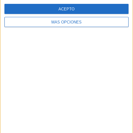
Web
ACEPTO
MÁS OPCIONES
Buscar
Buscar
¿TE GUSTA NUESTRO MATERIAL?