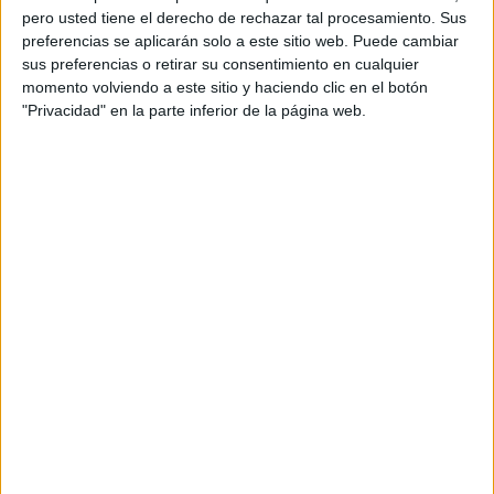
pero usted tiene el derecho de rechazar tal procesamiento. Sus
preferencias se aplicarán solo a este sitio web. Puede cambiar
sus preferencias o retirar su consentimiento en cualquier
momento volviendo a este sitio y haciendo clic en el botón
"Privacidad" en la parte inferior de la página web.
Acerca de orientacionandujar
Orientación Andújar no es solo un blog, es la apuesta
personal de dos profesores Ginés y Maribel, que
además de ser pareja, son los encargados de los
contenidos que encontramos dentro del blog y en el
cual, vuelcan la mayor parte del tiempo, que sus tareas
como docentes, y voluntarios en sus meses de verano
les permite.
DEJA UNA RESPUESTA
Tu dirección de correo electrónico no será