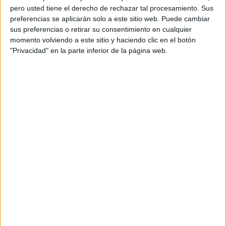
pero usted tiene el derecho de rechazar tal procesamiento. Sus
preferencias se aplicarán solo a este sitio web. Puede cambiar
sus preferencias o retirar su consentimiento en cualquier
momento volviendo a este sitio y haciendo clic en el botón
"Privacidad" en la parte inferior de la página web.
Acerca de orientacionandujar
Orientación Andújar no es solo un blog, es la apuesta
personal de dos profesores Ginés y Maribel, que
además de ser pareja, son los encargados de los
contenidos que encontramos dentro del blog y en el
cual, vuelcan la mayor parte del tiempo, que sus tareas
como docentes, y voluntarios en sus meses de verano
les permite.
DEJA UNA RESPUESTA
Tu dirección de correo electrónico no será