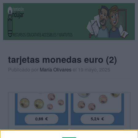
tarjetas monedas euro (2)
Publicado por
María Olivares
el 19 mayo, 2025