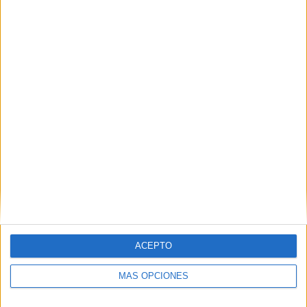
Nombre
*
Correo electrónico
*
Web
ACEPTO
MÁS OPCIONES