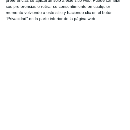
preferencias se aplicarán solo a este sitio web. Puede cambiar
sus preferencias o retirar su consentimiento en cualquier
Acerca de María Olivares
momento volviendo a este sitio y haciendo clic en el botón
"Privacidad" en la parte inferior de la página web.
El autor no ha proporcionado ninguna información.
DEJA UNA RESPUESTA
Tu dirección de correo electrónico no será
publicada.
Los campos obligatorios están marcados
con
*
Comentario
*