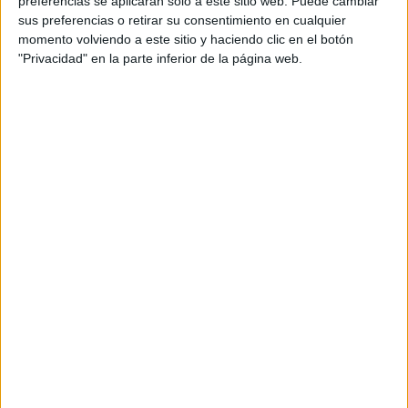
preferencias se aplicarán solo a este sitio web. Puede cambiar
sus preferencias o retirar su consentimiento en cualquier
Acerca de María Olivares
momento volviendo a este sitio y haciendo clic en el botón
"Privacidad" en la parte inferior de la página web.
El autor no ha proporcionado ninguna información.
DEJA UNA RESPUESTA
Tu dirección de correo electrónico no será
publicada.
Los campos obligatorios están marcados
con
*
Comentario
*