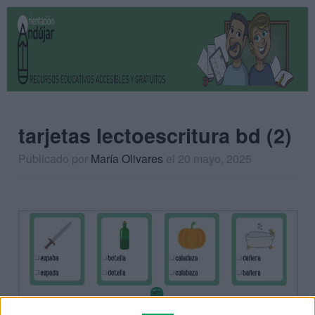
tarjetas lectoescritura bd (2)
Publicado por
María Olivares
el 20 mayo, 2025