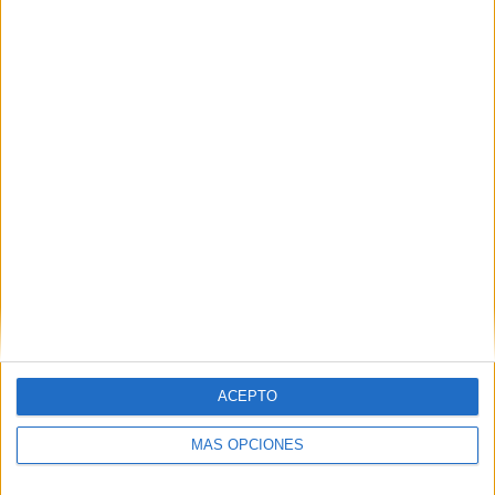
Nombre
*
Correo electrónico
*
Web
ACEPTO
MÁS OPCIONES