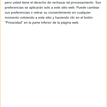
pero usted tiene el derecho de rechazar tal procesamiento. Sus
preferencias se aplicarán solo a este sitio web. Puede cambiar
sus preferencias o retirar su consentimiento en cualquier
momento volviendo a este sitio y haciendo clic en el botón
Acerca de orientacionandujar
"Privacidad" en la parte inferior de la página web.
Orientación Andújar no es solo un blog, es la apuesta
personal de dos profesores Ginés y Maribel, que
además de ser pareja, son los encargados de los
contenidos que encontramos dentro del blog y en el
cual, vuelcan la mayor parte del tiempo, que sus tareas
como docentes, y voluntarios en sus meses de verano
les permite.
DEJA UNA RESPUESTA
Tu dirección de correo electrónico no será
publicada.
Los campos obligatorios están marcados
con
*