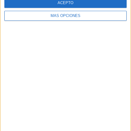
ACEPTO
MÁS OPCIONES
Buscar
Buscar
¿TE GUSTA NUESTRO MATERIAL?
Introduce tu email para unirte a otros
80.872 suscriptores.