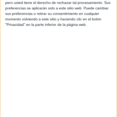
pero usted tiene el derecho de rechazar tal procesamiento. Sus
preferencias se aplicarán solo a este sitio web. Puede cambiar
sus preferencias o retirar su consentimiento en cualquier
momento volviendo a este sitio y haciendo clic en el botón
Acerca de orientacionandujar
"Privacidad" en la parte inferior de la página web.
Orientación Andújar no es solo un blog, es la apuesta
personal de dos profesores Ginés y Maribel, que
además de ser pareja, son los encargados de los
contenidos que encontramos dentro del blog y en el
cual, vuelcan la mayor parte del tiempo, que sus tareas
como docentes, y voluntarios en sus meses de verano
les permite.
DEJA UNA RESPUESTA
Tu dirección de correo electrónico no será
publicada.
Los campos obligatorios están marcados
con
*