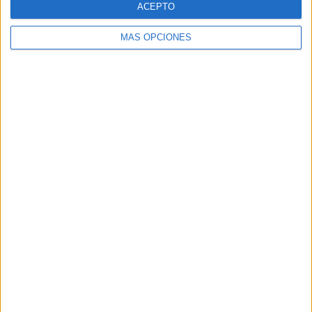
ACEPTO
MÁS OPCIONES
Buscar
Buscar
¿TE GUSTA NUESTRO MATERIAL?
Introduce tu email para unirte a otros
80.868 suscriptores.