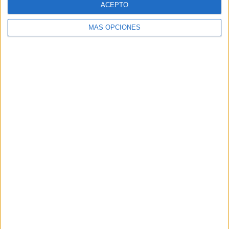
ACEPTO
MÁS OPCIONES
Buscar
Buscar
¿TE GUSTA NUESTRO MATERIAL?
Introduce tu email para unirte a otros
80.869 suscriptores.