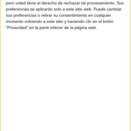
pero usted tiene el derecho de rechazar tal procesamiento. Sus
preferencias se aplicarán solo a este sitio web. Puede cambiar
sus preferencias o retirar su consentimiento en cualquier
momento volviendo a este sitio y haciendo clic en el botón
Acerca de orientacionandujar
"Privacidad" en la parte inferior de la página web.
Orientación Andújar no es solo un blog, es la apuesta
personal de dos profesores Ginés y Maribel, que
además de ser pareja, son los encargados de los
contenidos que encontramos dentro del blog y en el
cual, vuelcan la mayor parte del tiempo, que sus tareas
como docentes, y voluntarios en sus meses de verano
les permite.
DEJA UNA RESPUESTA
Tu dirección de correo electrónico no será
publicada.
Los campos obligatorios están marcados
con
*