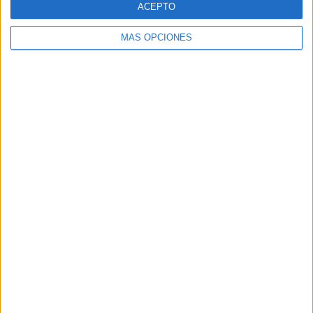
ACEPTO
MÁS OPCIONES
Buscar
Buscar
¿TE GUSTA NUESTRO MATERIAL?
Introduce tu email para unirte a otros
80.867 suscriptores.