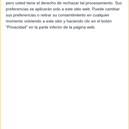
pero usted tiene el derecho de rechazar tal procesamiento. Sus
preferencias se aplicarán solo a este sitio web. Puede cambiar
sus preferencias o retirar su consentimiento en cualquier
momento volviendo a este sitio y haciendo clic en el botón
Acerca de orientacionandujar
"Privacidad" en la parte inferior de la página web.
Orientación Andújar no es solo un blog, es la apuesta
personal de dos profesores Ginés y Maribel, que
además de ser pareja, son los encargados de los
contenidos que encontramos dentro del blog y en el
cual, vuelcan la mayor parte del tiempo, que sus tareas
como docentes, y voluntarios en sus meses de verano
les permite.
DEJA UNA RESPUESTA
Tu dirección de correo electrónico no será
publicada.
Los campos obligatorios están marcados
con
*