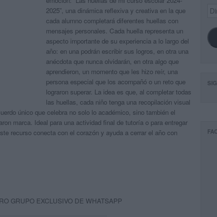
emoción: “Las huellas de mi curso escolar 2024-
Dir
2025”, una dinámica reflexiva y creativa en la que
de
cada alumno completará diferentes huellas con
ema
mensajes personales. Cada huella representa un
aspecto importante de su experiencia a lo largo del
año: en una podrán escribir sus logros, en otra una
anécdota que nunca olvidarán, en otra algo que
aprendieron, un momento que les hizo reír, una
persona especial que los acompañó o un reto que
SI
lograron superar. La idea es que, al completar todas
las huellas, cada niño tenga una recopilación visual
cuerdo único que celebra no solo lo académico, sino también el
ron marca. Ideal para una actividad final de tutoría o para entregar
FA
este recurso conecta con el corazón y ayuda a cerrar el año con
RO GRUPO EXCLUSIVO DE WHATSAPP