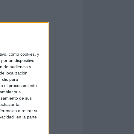
ivo, como cookies, y
por un dispositivo
ón de audiencia y
de localización
 clic para
bo el procesamiento
cambiar sus
esamiento de sus
echazar tal
erencias o retirar su
vacidad" en la parte