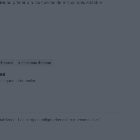
ividad primer día las huellas de mis compis editable
 de curso
últimos días de clase
res
 ninguna información.
publicada.
Los campos obligatorios están marcados con
*