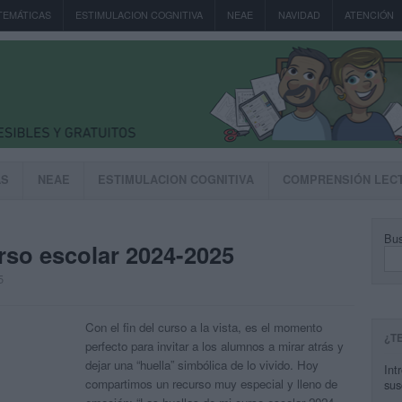
TEMÁTICAS
ESTIMULACION COGNITIVA
NEAE
NAVIDAD
ATENCIÓN
AS
NEAE
ESTIMULACION COGNITIVA
COMPRENSIÓN LEC
Bus
rso escolar 2024-2025
5
Con el fin del curso a la vista, es el momento
¿T
perfecto para invitar a los alumnos a mirar atrás y
dejar una “huella” simbólica de lo vivido. Hoy
Int
compartimos un recurso muy especial y lleno de
sus