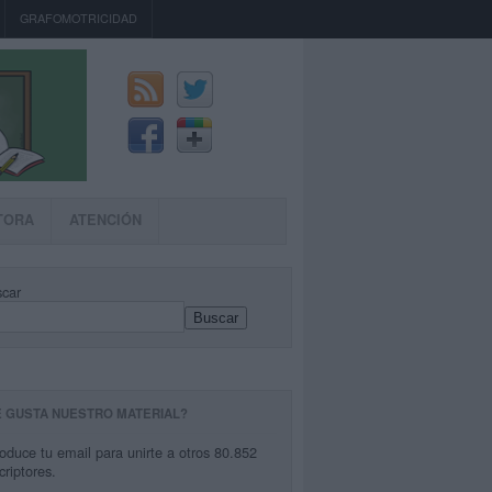
GRAFOMOTRICIDAD
TORA
ATENCIÓN
car
Buscar
E GUSTA NUESTRO MATERIAL?
roduce tu email para unirte a otros 80.852
criptores.