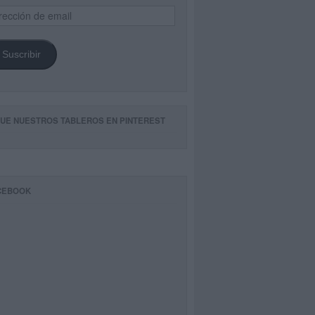
ección
il
Suscribir
GUE NUESTROS TABLEROS EN PINTEREST
CEBOOK