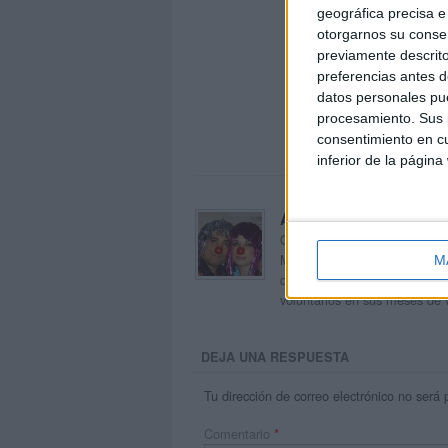
geográfica precisa e 
otorgarnos su conse
previamente descrito
preferencias antes d
datos personales pue
procesamiento. Sus p
consentimiento en cu
inferior de la página
Acerca de orientacion
Orientación Andújar no es sol
Maribel, que además de ser p
M
dentro del blog y en el cual,
voluntarios en sus meses de 
DEJA UNA RESPUESTA
Tu dirección de correo electrónico no será 
Comentario
*