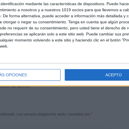
identificación mediante las características de dispositivos. Puede hacer
ntimiento a nosotros y a nuestros 1019 socios para que llevemos a ca
. De forma alternativa, puede acceder a información más detallada y 
e otorgar o negar su consentimiento.
Tenga en cuenta que algún proc
de no requerir de su consentimiento, pero usted tiene el derecho de r
referencias se aplicarán solo a este sitio web. Puede cambiar sus pref
alquier momento volviendo a este sitio y haciendo clic en el botón "Pri
 web.
andujar
o un blog, es la apuesta personal de dos profesores Ginés y
areja, son los encargados de los contenidos que encontramos
ÁS OPCIONES
ACEPTO
 vuelcan la mayor parte del tiempo, que sus tareas como docentes, y
verano les permite.
publicada.
Los campos obligatorios están marcados con
*