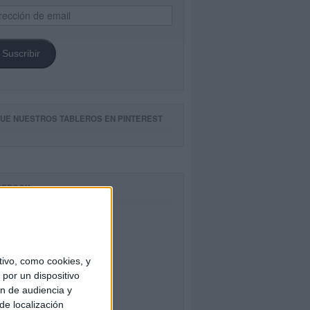
ección
il
Suscribir
GUE NUESTROS TABLEROS EN PINTEREST
CEBOOK
ivo, como cookies, y
por un dispositivo
ón de audiencia y
de localización