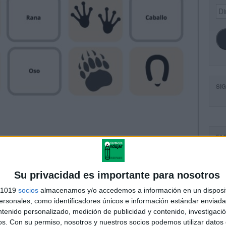
Dir
de
ema
SI
FA
Su privacidad es importante para nosotros
s 1019
socios
almacenamos y/o accedemos a información en un disposit
sonales, como identificadores únicos e información estándar enviada 
ntenido personalizado, medición de publicidad y contenido, investigaci
os.
Con su permiso, nosotros y nuestros socios podemos utilizar datos 