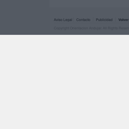
Aviso Legal
Contacto
Publicidad
Volver
Copyright Orientacion Andujar. All Rights Rese