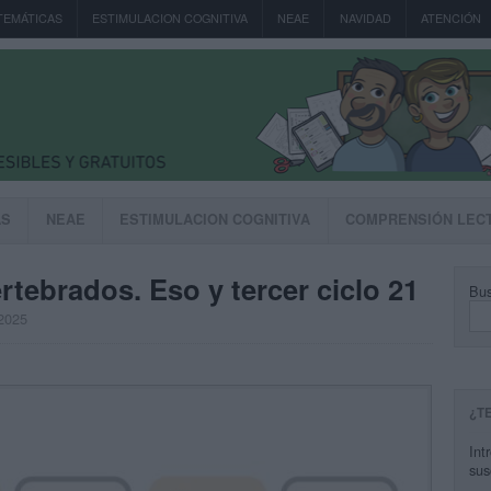
TEMÁTICAS
ESTIMULACION COGNITIVA
NEAE
NAVIDAD
ATENCIÓN
AS
NEAE
ESTIMULACION COGNITIVA
COMPRENSIÓN LEC
rtebrados. Eso y tercer ciclo 21
Bus
 2025
¿T
Int
sus