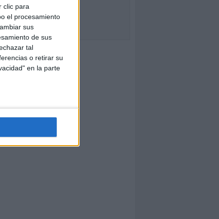
 clic para
bo el procesamiento
cambiar sus
esamiento de sus
echazar tal
erencias o retirar su
vacidad" en la parte