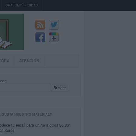
GRAFOMOTRICIDAD
TORA
ATENCIÓN
car
Buscar
E GUSTA NUESTRO MATERIAL?
roduce tu email para unirte a otros 80.861
criptores.