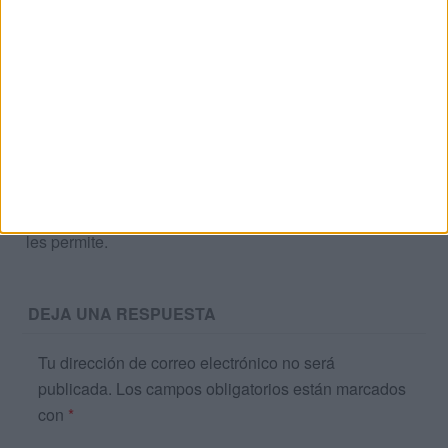
últimos días de clase
verano
Acerca de orientacionandujar
Orientación Andújar no es solo un blog, es la apuesta
personal de dos profesores Ginés y Maribel, que
además de ser pareja, son los encargados de los
contenidos que encontramos dentro del blog y en el
cual, vuelcan la mayor parte del tiempo, que sus tareas
como docentes, y voluntarios en sus meses de verano
les permite.
DEJA UNA RESPUESTA
Tu dirección de correo electrónico no será
publicada.
Los campos obligatorios están marcados
con
*